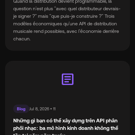
Quand la distribution devient programmable, la
question n'est plus "avec quel distributeur devrais-
je signer ?" mais "que puis-je construire ?" Trois
modèles économiques qu'une API de distribution
musicale rend possibles, avec l'économie derrière
chacun.
article
Blog
Jul 8, 2026 • 11
Những gì bạn có thể xây dựng trên API phân
phối nhạc: ba mô hình kinh doanh không thể