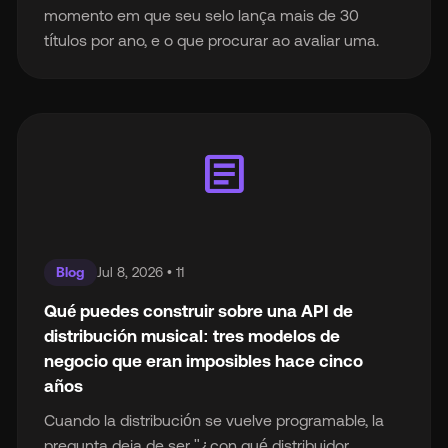
momento em que seu selo lança mais de 30
títulos por ano, e o que procurar ao avaliar uma.
article
Blog
Jul 8, 2026 • 11
Qué puedes construir sobre una API de
distribución musical: tres modelos de
negocio que eran imposibles hace cinco
años
Cuando la distribución se vuelve programable, la
pregunta deja de ser "¿con qué distribuidor