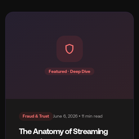
Wh
shield
Featured · Deep Dive
Pri
Ab
Fraud & Trust
June 6, 2026 • 11 min read
Ne
The Anatomy of Streaming