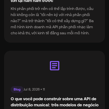
tồn tại năm năm trước
Khi phân phối trở nên có thể lập trình được, câu
hỏi không còn là "tôi nên ký với nhà phân phối
nào?" mà trở thành "tôi có thể xây dựng gì?" Ba
mô hình kinh doanh mà API phân phối nhạc làm
cho khả thi, với kinh tế đằng sau mỗi mô hình.
article
Blog
Jul 8, 2026 • 11
O que você pode construir sobre uma API de
distribuição musical: três modelos de negócio