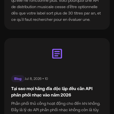
qu'elle ne fonctionne plus. Voici pourquoi une API
de distribution musicale cesse d'être optionnelle
dès que votre label sort plus de 30 titres par an, et
ce qu'il faut rechercher pour en évaluer une.
article
Blog
Jul 8, 2026 • 10
Tại sao mọi hãng đĩa độc lập đều cần API
phân phối nhạc vào năm 2026
Phân phối thủ công hoạt động cho đến khi không.
Đây là lý do API phân phối nhạc không còn là tùy