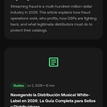
Streaming fraud is a multi-hundred-million-dollar
industry in 2026. This article explains how fraud
operations work, who profits, how DSPs are fighting
back, and what legitimate distributors must do to
protect their catalogs.
article
Guides
Jul 2, 2026 • 12 min
Navegando la Distribución Musical White-
Label en 2026: La Guía Completa para Sellos
y Distribuidores