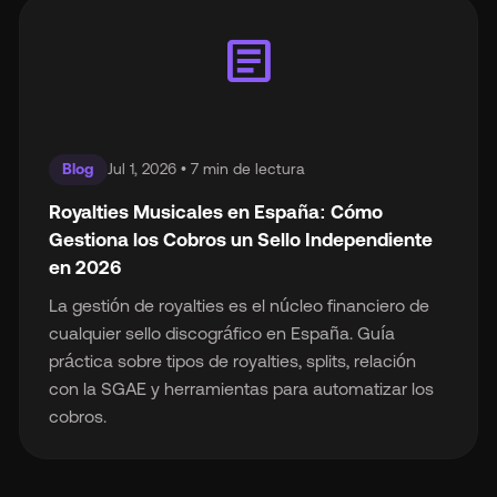
article
Blog
Jul 1, 2026 • 7 min de lectura
Royalties Musicales en España: Cómo
Gestiona los Cobros un Sello Independiente
en 2026
La gestión de royalties es el núcleo financiero de
cualquier sello discográfico en España. Guía
práctica sobre tipos de royalties, splits, relación
con la SGAE y herramientas para automatizar los
cobros.