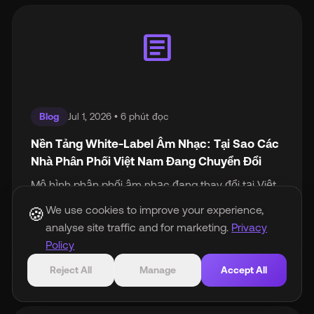
article
Blog
Jul 1, 2026 • 6 phút đọc
Nền Tảng White-Label Âm Nhạc: Tại Sao Các
Nhà Phân Phối Việt Nam Đang Chuyển Đổi
Mô hình phân phối âm nhạc đang thay đổi tại Việt
Nam. Tìm hiểu tại sao ngày càng nhiều hãng đĩa
We use cookies to improve your experience,
🍪
và nhà phân phối Việt Nam chuyển sang mô hình
analyse site traffic and for marketing.
Privacy
white-label để kiểm soát thương hiệu, dữ liệu và
Policy
doanh thu.
Reject All
Manage
Accept All