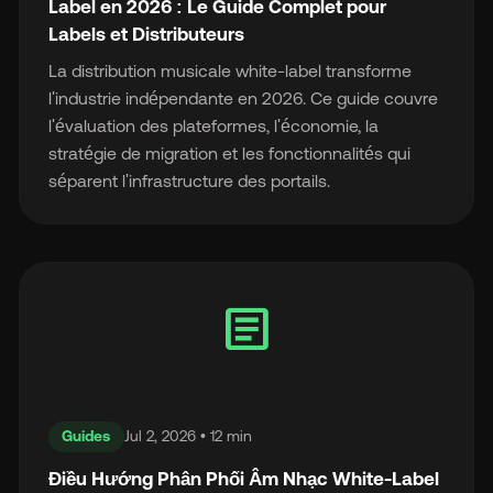
Label en 2026 : Le Guide Complet pour
Labels et Distributeurs
La distribution musicale white-label transforme
l'industrie indépendante en 2026. Ce guide couvre
l'évaluation des plateformes, l'économie, la
stratégie de migration et les fonctionnalités qui
séparent l'infrastructure des portails.
article
Guides
Jul 2, 2026 • 12 min
Điều Hướng Phân Phối Âm Nhạc White-Label