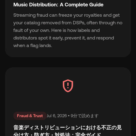
Music Distribution: A Complete Guide
Streaming fraud can freeze your royalties and get
your catalog removed from DSPs, often through no
fault of your own. Here is how labels and
distributors spot it early, prevent it, and respond
when a flag lands.
gpp_maybe
Fraud & Trust
Jul 6, 2026 • 9分で読めます
音楽ディストリビューションにおける不正の見
分け方・防ぎ方・対処法：完全ガイド