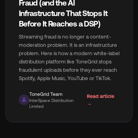
Fraud (and the AI
Infrastructure That Stops It
Before It Reaches a DSP)
Streaming fraud is no longer a content-
🇬
moderation problem. It is an infrastructure
problem. Here is how a modern white-label
🇫
distribution platform like ToneGrid stops
fraudulent uploads before they ever reach
🇧
Spotify, Apple Music, YouTube or TikTok.
ToneGrid Team
Read article
person
InterSpace Distribution
→
Limited