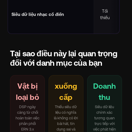
✅ 
trưởn
Tối
Siêu dữ liệu nhạc cổ điển
nh
thiểu
ch
tr
Tại sao điều này lại quan trọng
đối với danh mục của bạn
Vật bị
xuống
Doanh
loại bỏ
cấp
thu
DSP ngày
Thiếu siêu dữ
Siêu dữ liệu
càng từ chối
liệu có nghĩa
chính xác
hoàn toàn việc
là không có lời
tương quan
phân phối
bài hát, tín
trực tiếp với
ERN 3.x
dụng sai và
việc phát hiện