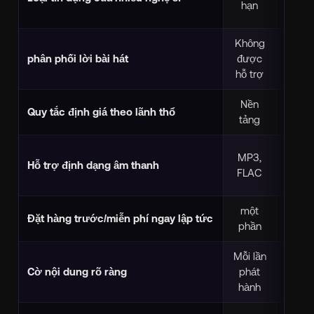
hạn
wi
Không
✅ Hỗ 
phân phối lời bài hát
được
bài h
hỗ trợ
thời
Nền
Chi ti
Quy tắc định giá theo lãnh thổ
tảng
lãn
+ D
MP3,
Hỗ trợ định dạng âm thanh
Atmos
FLAC
3
một
✅ Hỗ 
Đặt hàng trước/miễn phí ngay lập tức
phần
Mỗi lần
Mỗi
Cờ nội dung rõ ràng
phát
n
hành