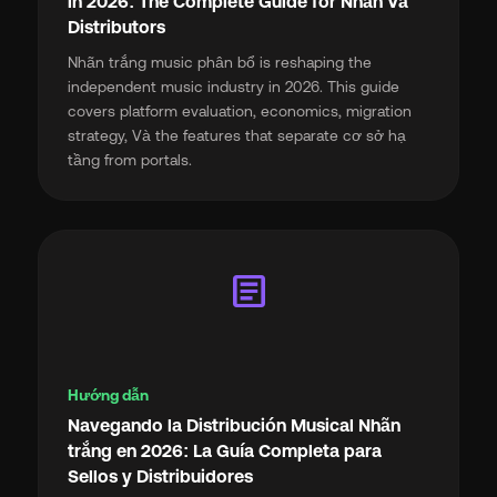
in 2026: The Complete Guide for Nhãn Và
Distributors
Nhãn trắng music phân bổ is reshaping the
independent music industry in 2026. This guide
covers platform evaluation, economics, migration
strategy, Và the features that separate cơ sở hạ
tầng from portals.
article
Hướng dẫn
Navegando la Distribución Musical Nhãn
trắng en 2026: La Guía Completa para
Sellos y Distribuidores