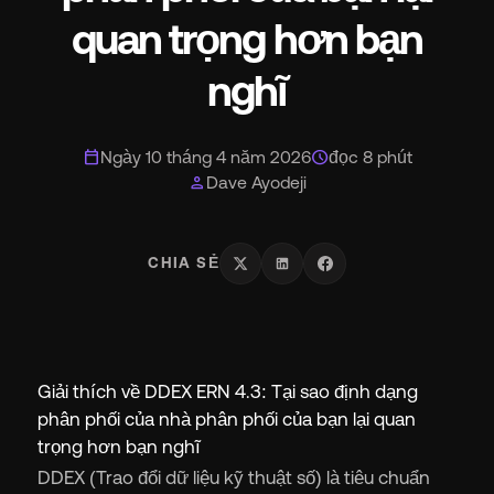
quan trọng hơn bạn
nghĩ
calendar_today
schedule
Ngày 10 tháng 4 năm 2026
đọc 8 phút
person
Dave Ayodeji
CHIA SẺ
Giải thích về DDEX ERN 4.3: Tại sao định dạng
phân phối của nhà phân phối của bạn lại quan
trọng hơn bạn nghĩ
DDEX (Trao đổi dữ liệu kỹ thuật số) là tiêu chuẩn