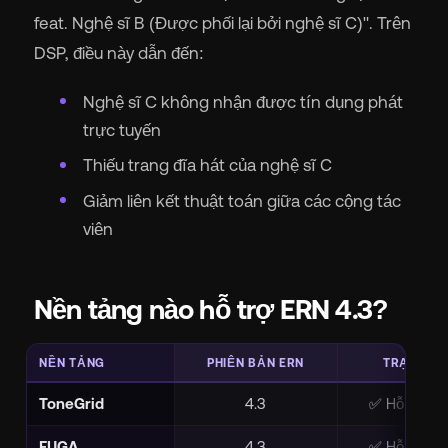
feat. Nghệ sĩ B (Được phối lại bởi nghệ sĩ C)". Trên
DSP, điều này dẫn đến:
Nghệ sĩ C không nhận được tín dụng phát
trực tuyến
Thiếu trang đĩa hát của nghệ sĩ C
Giảm liên kết thuật toán giữa các cộng tác
viên
Nền tảng nào hỗ trợ ERN 4.3?
NỀN TẢNG
PHIÊN BẢN ERN
TRẠNG TH
ToneGrid
4.3
✅ Hỗ trợ đầ
FUGA
4.3
✅ Hỗ trợ đầ