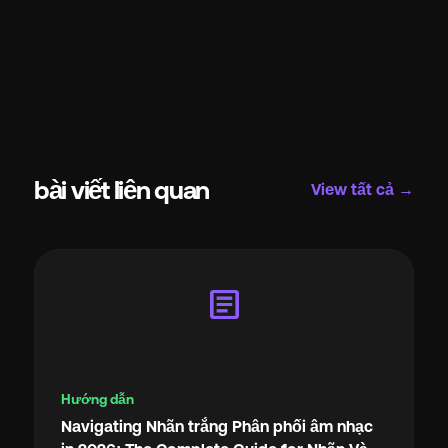
bài viết liên quan
View tất cả →
article
Hướng dẫn
Navigating Nhãn trắng Phân phối âm nhạc