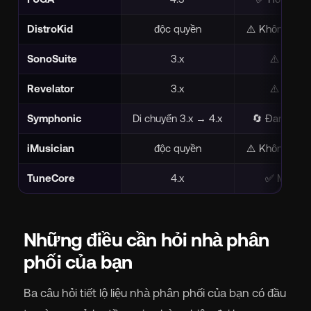
DistroKid
độc quyền
⚠️ Không phả
SonoSuite
3.x
⚠️ Lỗi th
Revelator
3.x
⚠️ Lỗi th
Symphonic
Di chuyển 3.x → 4.x
🔄 Đang tiến
iMusician
độc quyền
⚠️ Không phả
TuneCore
4.x
✅ Một ph
Những điều cần hỏi nhà phân
phối của bạn
Ba câu hỏi tiết lộ liệu nhà phân phối của bạn có đầu