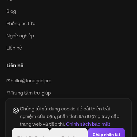
Blog
Phòng tin tức
Nghề nghiệp
Liên hệ
Liên hệ
hello@tonegrid.pro
mail
Trung tâm trợ giúp
support_agent
Chúng tôi sử dụng cookie để cải thiện trải
🍪
nghiệm của bạn, phân tích lưu lượng truy cập
Chính sách bảo mật
Điều khoản dịch vụ
trang web và tiếp thị.
Chính sách bảo mật
Chính sách chống gian lận
Chính sách âm nhạc AI
DMCA
Chấp nhận tất