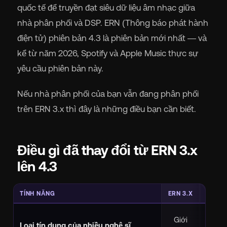
quốc tế để truyền đạt siêu dữ liệu âm nhạc giữa
nhà phân phối và DSP. ERN (Thông báo phát hành
điện tử) phiên bản 4.3 là phiên bản mới nhất — và
kể từ năm 2026, Spotify và Apple Music thực sự
yêu cầu phiên bản này.
Nếu nhà phân phối của bạn vẫn đang phân phối
trên ERN 3.x thì đây là những điều bạn cần biết.
Điều gì đã thay đổi từ ERN 3.x
lên 4.3
TÍNH NĂNG
ERN 3.X
ERN
Full 
Giới
Loại tín dụng của nhiều nghệ sĩ
remix