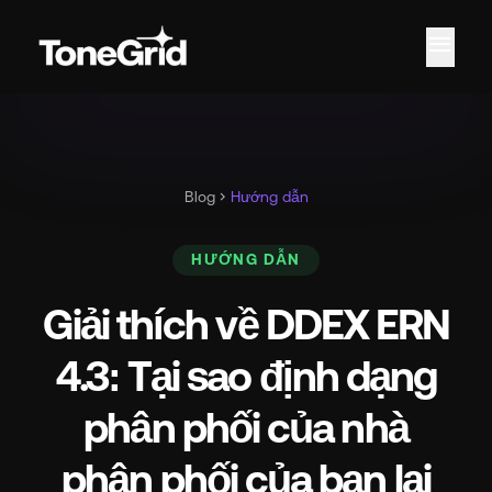
menu
Blog
chevron_right
Hướng dẫn
HƯỚNG DẪN
Giải thích về DDEX ERN
4.3: Tại sao định dạng
phân phối của nhà
phân phối của bạn lại