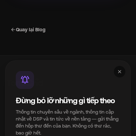
arrow_back
Quay lại Blog
close
notifications_active
Một sản phẩm của InterSpace Distribution Limited. Cơ sở
Đừng bỏ lỡ những gì tiếp theo
hạ tầng phân phối âm nhạc nhãn trắng cho ngành công
Thông tin chuyên sâu về ngành, thông tin cập
nghiệp âm nhạc hiện đại.
nhật về DSP và tin tức về nền tảng — gửi thẳng
đến hộp thư đến của bạn. Không có thư rác,
© 2026 InterSpace Distribution Limited. Mọi quyền được bảo
bao giờ hết.
lưu.