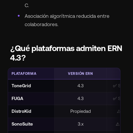
C.
Asociación algorítmica reducida entre
colaboradores.
¿Qué plataformas admiten ERN
4.3?
PLATAFORMA
VERSIÓN ERN
ESTA
ToneGrid
4.3
✅ Soporte
FUGA
4.3
✅ Soporte
DistroKid
Propiedad
⚠️ Sin 
SonoSuite
3.x
⚠️ Antic