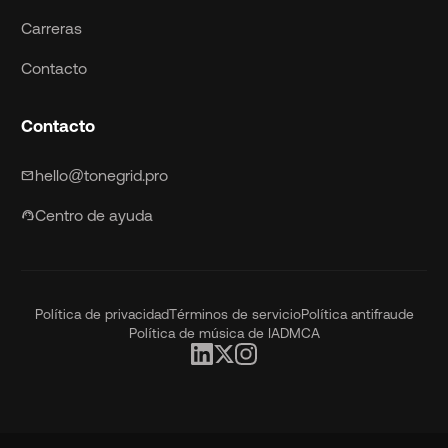
Carreras
Contacto
Contacto
hello@tonegrid.pro
mail
Centro de ayuda
support_agent
Política de privacidad
Términos de servicio
Política antifraude
Política de música de IA
DMCA