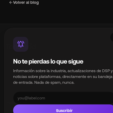
arrow_back
Volver al blog
notifications_active
Un producto de InterSpace Distribution Limited.
No te pierdas lo que sigue
Infraestructura de distribución de música de marca
Información sobre la industria, actualizaciones de DSP y
blanca para la industria musical moderna.
noticias sobre plataformas, directamente en su bandeja
de entrada. Nada de spam, nunca.
© 2026 InterSpace Distribution Limited. Todos los derechos
reservados.
Plataforma
Suscribir