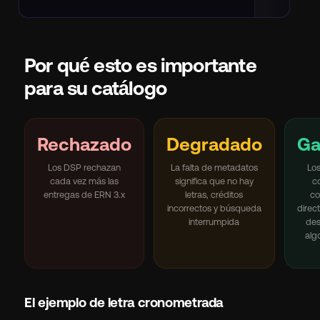
Por qué esto es importante
para su catálogo
Rechazado
Degradado
Ga
Los DSP rechazan
La falta de metadatos
Lo
cada vez más las
significa que no hay
c
entregas de ERN 3.x
letras, créditos
co
incorrectos y búsqueda
direc
interrumpida
des
algo
El ejemplo de letra cronometrada