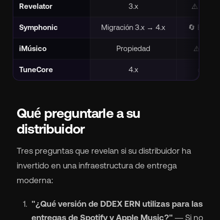
Revelator
3.x
⚠️ Antic
Symphonic
Migración 3.x → 4.x
🔄 En pro
iMúsico
Propiedad
⚠️ Sin 
TuneCore
4.x
✅ Parc
Qué preguntarle a su
distribuidor
Tres preguntas que revelan si su distribuidor ha
invertido en una infraestructura de entrega
moderna:
"¿Qué versión de DDEX ERN utilizas para las
entregas de Spotify y Apple Music?"
— Si no