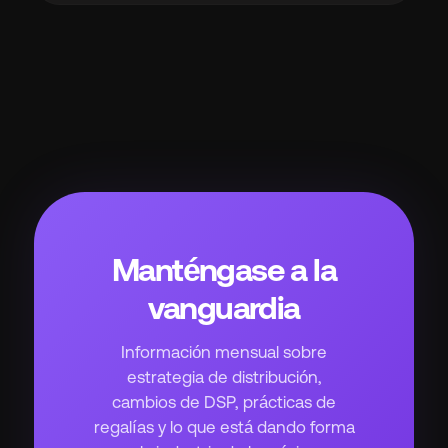
Manténgase a la
vanguardia
Información mensual sobre
estrategia de distribución,
cambios de DSP, prácticas de
regalías y lo que está dando forma