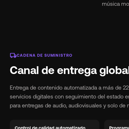
música mod
local_shipping
CADENA DE SUMINISTRO
Canal de entrega globa
Entrega de contenido automatizada a más de 2
servicios digitales con seguimiento del estado e
para entregas de audio, audiovisuales y solo de
Control de calidad automatizado
Programa