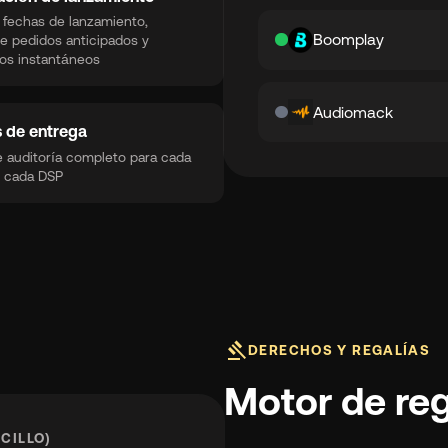
 fechas de lanzamiento,
Boomplay
e pedidos anticipados y
os instantáneos
rocket_launch
Ver precios
Audiomack
🇬🇧
English
🇪🇸
Español
s de entrega
e auditoría completo para cada
 cada DSP
🇫🇷
Français
🇻🇳
Tiếng Việt
🇧🇷
portugués
gavel
DERECHOS Y REGALÍAS
Motor de reg
CILLO)