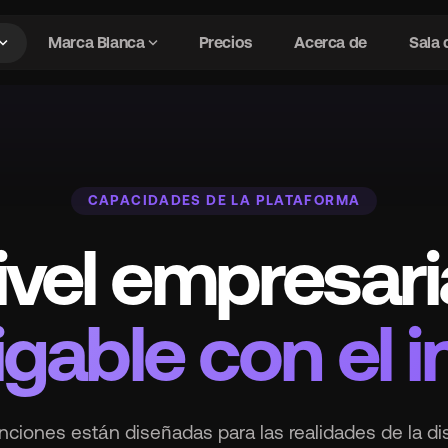
and_more
expand_more
Marca Blanca
Precios
Acerca de
Sala 
Características
chevron_right
CAPACIDADES DE LA PLATAFORMA
gavel
Gestión de derechos
ivel empresaria
security
Detección de fraude mediante IA
gable con el in
hub
Integraciones DSP
bolt
Avanzado Características
nciones están diseñadas para las realidades de la di