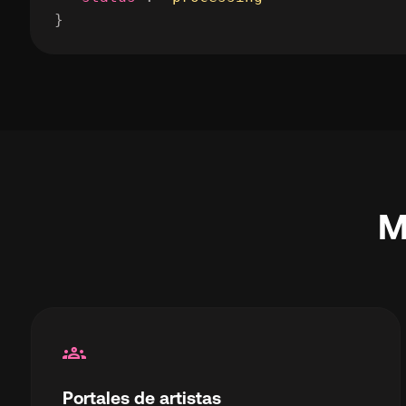
}
M
groups
Portales de artistas