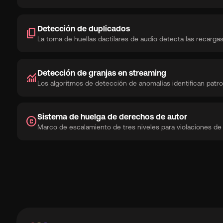
Detección de duplicados
content_copy
La toma de huellas dactilares de audio detecta las recarga
Detección de granjas en streaming
monitoring
Los algoritmos de detección de anomalías identifican patron
Sistema de huelga de derechos de autor
copyright
Marco de escalamiento de tres niveles para violaciones de 