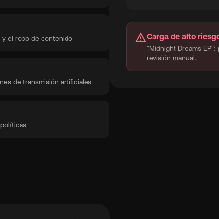
warning
Carga de alto riesg
s y el robo de contenido
"Midnight Dreams EP": 
revisión manual.
es de transmisión artificiales
políticas