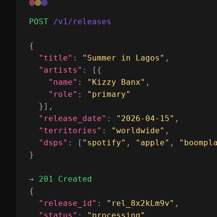
POST
/v1/releases
{

"title"
: 
"Summer in Lagos"
,

"artists"
: [{

"name"
: 
"Kizzy Banx"
,

"role"
: 
"primary"
  }],

"release_date"
: 
"2026-04-15"
,

"territories"
: 
"worldwide"
,

"dsps"
: [
"spotify"
, 
"apple"
, 
"boompl
}

→ 201 Created
{

"release_id"
: 
"rel_8x2kLm9v"
,

"status"
: 
"processing"