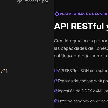
api.tonegrid.pro
api
PLATAFORMA DE DESAR
API RESTful
Cree integraciones persona
las capacidades de ToneGr
catálogo, entrega, análisis 
check_circle
API RESTful JSON con auten
ay"
]

check_circle
Eventos de gancho web par
check_circle
Ingestión de DDEX y XML pa
check_circle
Entorno sandbox de velocid