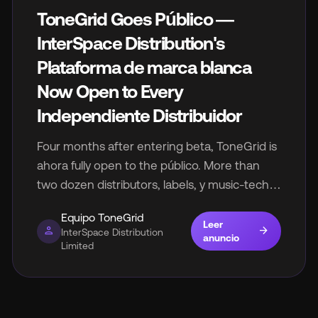
ToneGrid Goes Público —
InterSpace Distribution's
Plataforma de marca blanca
Now Open to Every
Independiente Distribuidor
Four months after entering beta, ToneGrid is
ahora fully open to the público. More than
two dozen distributors, labels, y music-tech
platforms are already activo on the
Equipo ToneGrid
infraestructura, backed by a full enterprise
Leer
person
arrow_forward
InterSpace Distribution
anuncio
API suite for teams building their own
Limited
distribución negocio.