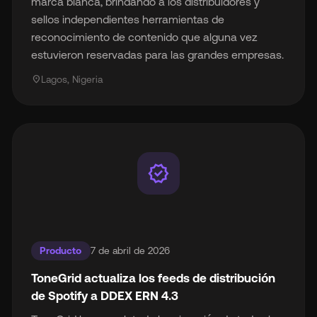
marca blanca, brindando a los distribuidores y
sellos independientes herramientas de
reconocimiento de contenido que alguna vez
estuvieron reservadas para las grandes empresas.
location_on
Lagos, Nigeria
verified
Producto
7 de abril de 2026
ToneGrid actualiza los feeds de distribución
de Spotify a DDEX ERN 4.3