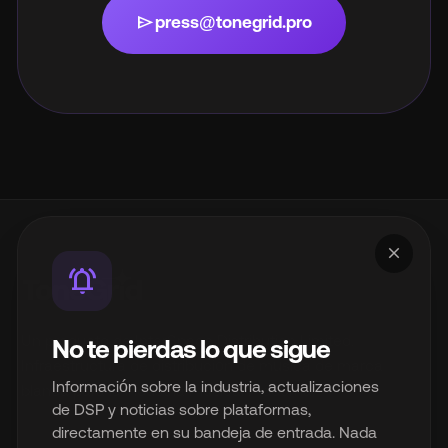
send
press@tonegrid.pro
close
notifications_active
Un producto de InterSpace Distribution Limited.
No te pierdas lo que sigue
Infraestructura de distribución de música de marca
Información sobre la industria, actualizaciones
blanca para la industria musical moderna.
de DSP y noticias sobre plataformas,
directamente en su bandeja de entrada. Nada
© 2026 InterSpace Distribution Limited. Todos los derechos