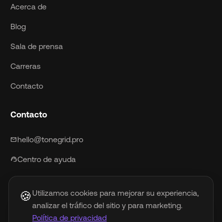
Acerca de
Blog
Sala de prensa
Carreras
Contacto
Contacto
hello@tonegrid.pro
mail
Centro de ayuda
support_agent
Utilizamos cookies para mejorar su experiencia,
🍪
analizar el tráfico del sitio y para marketing.
Política de privacidad
Términos de servicio
Política antifraude
Política de privacidad
Política de música de IA
DMCA