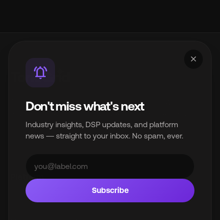
close
notifications_active
A product of InterSpace Distribution Limited. White-label
Don't miss what's next
music distribution infrastructure for the modern music
Industry insights, DSP updates, and platform
industry.
news — straight to your inbox. No spam, ever.
© 2026 InterSpace Distribution Limited. All rights reserved.
Platform
Subscribe
Pricing