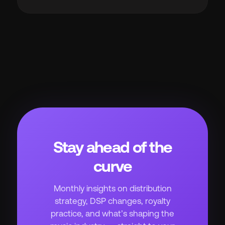
Stay ahead of the
curve
Monthly insights on distribution
strategy, DSP changes, royalty
practice, and what’s shaping the