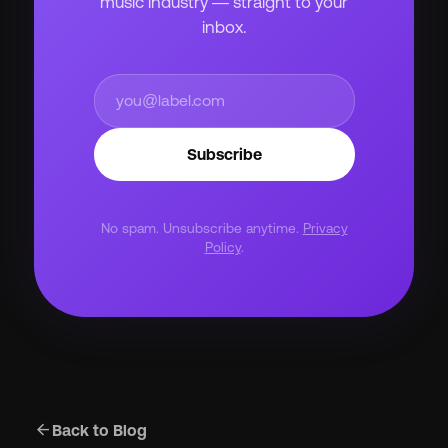
music industry — straight to your
inbox.
Subscribe
No spam. Unsubscribe anytime.
Privacy
Policy
.
arrow_back
Back to Blog