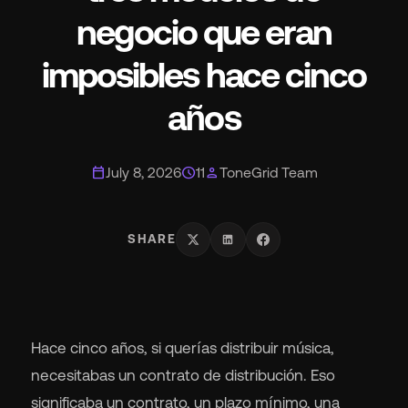
negocio que eran
Wh
imposibles hace cinco
años
calendar_today
schedule
person
July 8, 2026
11
ToneGrid Team
Pri
SHARE
Ab
Ne
Hace cinco años, si querías distribuir música,
necesitabas un contrato de distribución. Eso
significaba un contrato, un plazo mínimo, una