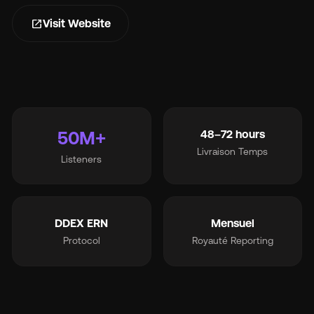
s
open_in_new
Visit Website
Ma
50M+
48–72 hours
Livraison Temps
Listeners
Tar
À 
DDEX ERN
Mensuel
Protocol
Royauté Reporting
Ré