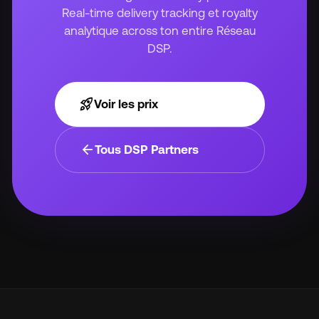
Real-time delivery tracking et royalty
analytique across ton entire Réseau
DSP.
rocket_launch
Voir les prix
arrow_back
Tous DSP Partners