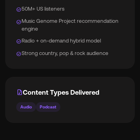
50M+ US listeners
check_circle
Music Genome Project recommendation
check_circle
engine
Radio + on-demand hybrid model
check_circle
Strong country, pop & rock audience
check_circle
audio_file
Content Types Delivered
Audio
Podcast