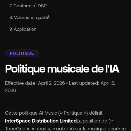
s
7. Conformité DSP
8. Volume et qualité
Ma
9. Application
POLITIQUE
Politique musicale de l'IA
Tar
Effective date: April 2, 2026 • Last updated: April 2,
2026
À 
Ré
Cette politique AI Music (« Politique ») définit
InterSpace Distribution Limited
La position de («
ToneGrid », « nous », « notre ») sur la musique générée