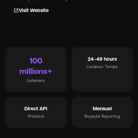
s
open_in_new
Visit Website
Ma
100
24–48 hours
Livraison Temps
millions+
Tar
Listeners
À 
Direct API
Mensuel
Protocol
Royauté Reporting
Ré