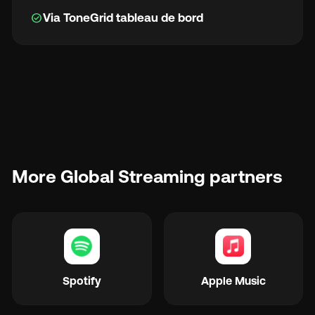
check_circle
Via ToneGrid tableau de bord
More Global Streaming partners
Spotify
Apple Music