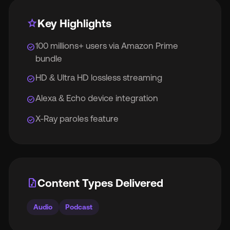
star
Key Highlights
100 millions+ users via Amazon Prime
check_circle
bundle
HD & Ultra HD lossless streaming
check_circle
Alexa & Echo device integration
check_circle
X-Ray paroles feature
check_circle
audio_file
Content Types Delivered
Audio
Podcast