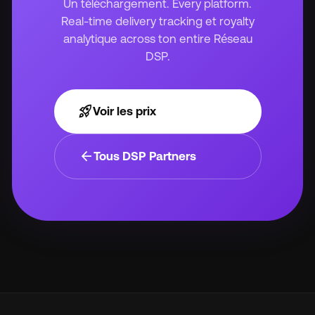
Un téléchargement. Every platform.
Real-time delivery tracking et royalty
analytique across ton entire Réseau
DSP.
rocket_launch
Voir les prix
arrow_back
Tous DSP Partners