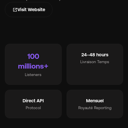
s
open_in_new
Visit Website
Ma
100
24–48 hours
Livraison Temps
millions+
Tar
Listeners
À 
Direct API
Mensuel
Protocol
Royauté Reporting
Ré