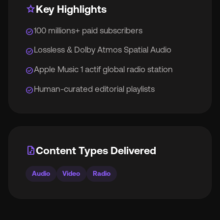
star
Key Highlights
100 millions+ paid subscribers
check_circle
Lossless & Dolby Atmos Spatial Audio
check_circle
Apple Music 1 actif global radio station
check_circle
Human-curated editorial playlists
check_circle
audio_file
Content Types Delivered
Audio
Video
Radio