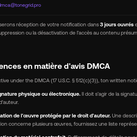
dmca@tonegrid.pro
rocket_launch
Voir les prix
erons réception de votre notification dans
3 jours ouvrés
e
suppression ou la désactivation de l'accès au contenu présum
🇧
Anglais
🇪🇸
espagnol

Français
🇻🇳
Tiếng Việt
gences en matière d'avis DMCA

Portugais
ctive under the DMCA (17 U.S.C. § 512(c)(3)), ton written no
gnature physique ou électronique.
Il doit s'agir de la signa
d'auteur.
cation de l'œuvre protégée par le droit d'auteur.
Une descript
ion concerne plusieurs œuvres, fournissez une liste représe