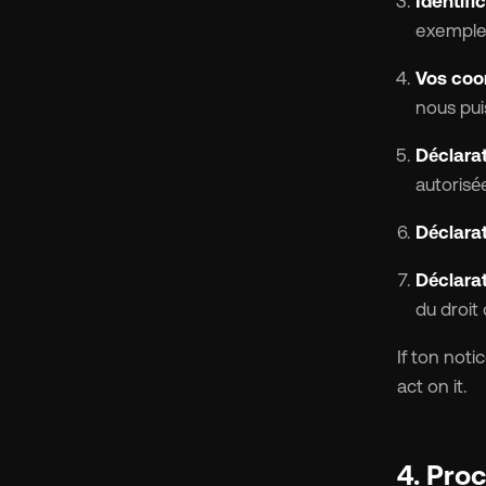
Identifi
exemple, 
Vos coo
nous pui
Déclarat
autorisée
Déclarat
Déclarat
du droit 
If ton noti
act on it.
4. Pro