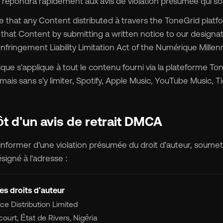
mart_toy
MCP for AI Agents
t répondra rapidement aux avis de violation présumée qui son
eve that any Content distributed à travers the ToneGrid platf
rque blanche
chevron_right
 that Content by submitting a written notice to our designa
nfringement Liability Limitation Act of the Numérique Millen
album
Pour les étiquettes
ique s'applique à tout le contenu fourni via la plateforme 
mais sans s'y limiter, Spotify, Apple Music, YouTube Music,
lan
Pour les distributeurs
ôt d'un avis de retrait DMCA
ifs
chevron_right
informer d'une violation présumée du droit d'auteur, soumet
propos
chevron_right
signé à l'adresse :
daction
chevron_right
es droits d'auteur
ce Distribution Limited
court, État de Rivers, Nigéria