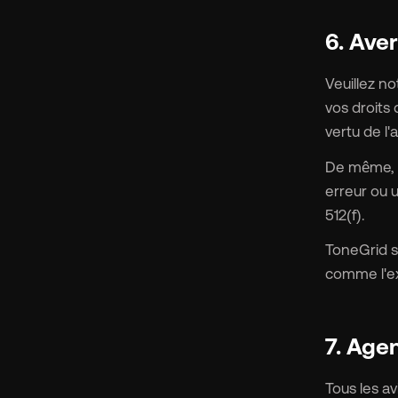
6. Ave
Veuillez n
vos droits
vertu de l'
De même, s
erreur ou 
512(f).
ToneGrid s
comme l'ex
7. Age
Tous les a