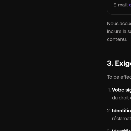
E-mail:
Nous accus
inclure la 
🇬
contenu.
🇫
3. Exi
🇧
To be effe
Votre si
du droit 
Identifi
réclamat