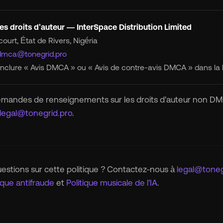
es droits d'auteur — InterSpace Distribution Limited
court, État de Rivers, Nigéria
dmca@tonegrid.pro
 inclure « Avis DMCA » ou « Avis de contre-avis DMCA » dans la l
emandes de renseignements sur les droits d'auteur non DMC
legal@tonegrid.pro
.
estions sur cette politique ? Contactez-nous à
legal@toneg
ique antifraude
et
Politique musicale de l'IA
.