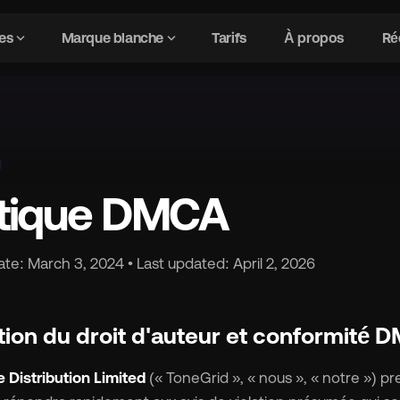
expand_more
expand_more
es
Marque blanche
Tarifs
À propos
Ré
actéristiques
chevron_right
gavel
Gestion des droits
itique DMCA
security
Détection de fraude par IA
ate: March 3, 2024 • Last updated: April 2, 2026
hub
Intégrations DSP
lation du droit d'auteur et conformité
bolt
Avancé Caractéristiques
 Distribution Limited
(« ToneGrid », « nous », « notre ») pr