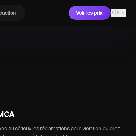
🇫🇷
expand_more
daction
Voir les prix
 DMCA
end au sérieux les réclamations pour violation du droit