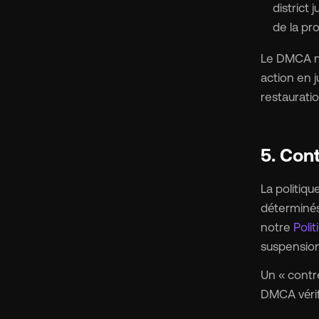
district
de la pr
Le DMCA no
action en j
restauratio
5. Con
La politiqu
déterminés
notre
Polit
suspension 
Un « contre
DMCA vérif