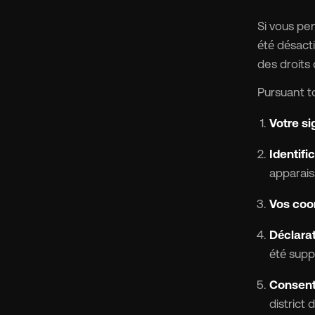
Si vous pen
été désact
des droits 
Pursuant to
Votre si
Identific
apparaiss
Vos coo
Déclarat
été supp
Consente
district 