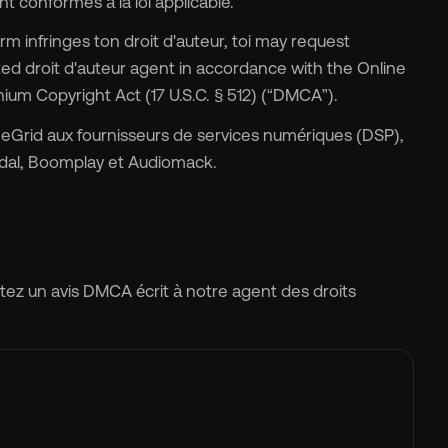
t conformes à la loi applicable.
orm infringes ton droit d'auteur, toi may request
ted droit d'auteur agent in accordance with the Online
nium Copyright Act (17 U.S.C. § 512) (“DMCA”).
ToneGrid aux fournisseurs de services numériques (DSP),
 Tidal, Boomplay et Audiomack.
tez un avis DMCA écrit à notre agent des droits