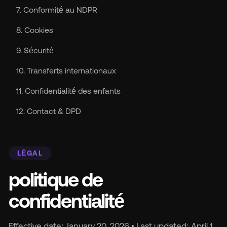
s
7. Conformité au NDPR
8. Cookies
Ma
9. Sécurité
10. Transferts internationaux
11. Confidentialité des enfants
12. Contact & DPD
Tar
LÉGAL
À 
politique de
Ré
confidentialité
Effective date: January 20, 2026 • Last updated: April 1,