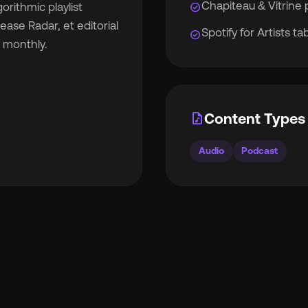
Chapiteau & Vitrine 
check_circle
orithmic playlist
ease Radar, et editorial
Spotify for Artists t
check_circle
s monthly.
rocket_launch
Voir les prix
🇧
Anglais
🇪🇸
espagnol
audio_file
Content Types 

Français
🇻🇳
Tiếng Việt
Audio
Podcast

Portugais