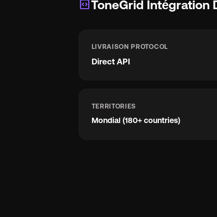
integration_instructions
ToneGrid Intégration 
LIVRAISON PROTOCOL
Direct API
TERRITORIES
Mondial (180+ countries)