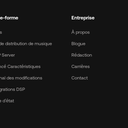
te-forme
Entreprise
fs
À propos
de distribution de musique
Blogue
 Server
Rédaction
cé Caractéristiques
Carrières
nal des modifications
Contact
grations DSP
 d'état