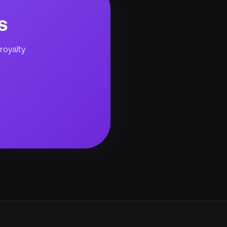
s
royalty