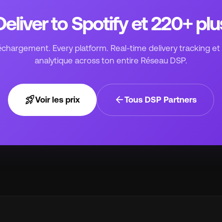
Deliver to Spotify et 220+ plu
échargement. Every platform. Real-time delivery tracking et 
analytique across ton entire Réseau DSP.
rocket_launch
arrow_back
Voir les prix
Tous DSP Partners