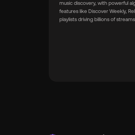
music discovery, with powerful alg
features like Discover Weekly, Rel
playlists driving billions of stream
🇬
🇫
🇧