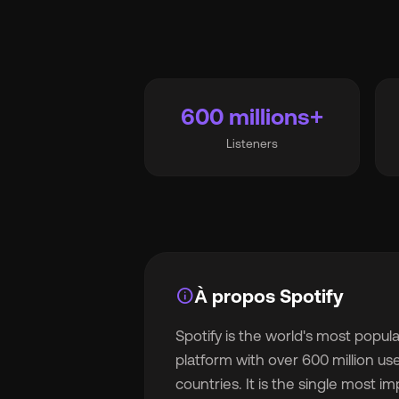
s
Ma
600 millions+
Listeners
Tar
À 
info
À propos Spotify
Spotify is the world's most popul
Ré
platform with over 600 million us
countries. It is the single most i