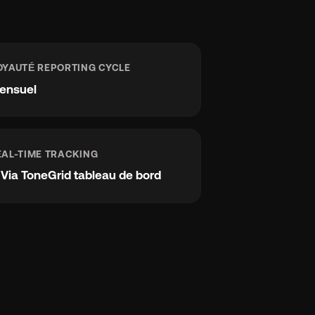
OYAUTÉ REPORTING CYCLE
ensuel
EAL-TIME TRACKING
e
Via ToneGrid tableau de bord