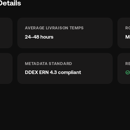
Details
AVERAGE LIVRAISON TEMPS
R
24–48 hours
M
METADATA STANDARD
R
DDEX ERN 4.3 compliant
check_circl