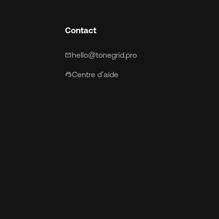
Contact
hello@tonegrid.pro
mail
Centre d’aide
support_agent