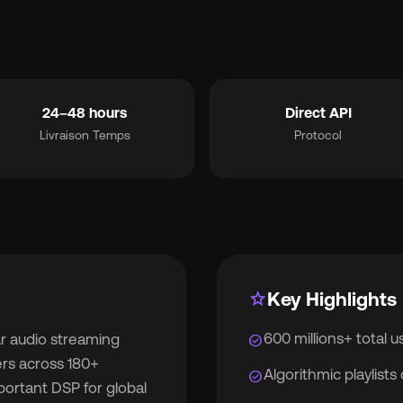
mart_toy
MCP for AI Agents
rque blanche
chevron_right
album
Pour les étiquettes
24–48 hours
Direct API
Livraison Temps
Protocol
lan
Pour les distributeurs
ifs
chevron_right
propos
chevron_right
star
Key Highlights
600 millions+ total 
ar audio streaming
check_circle
daction
chevron_right
ers across 180+
Algorithmic playlists
check_circle
mportant DSP for global