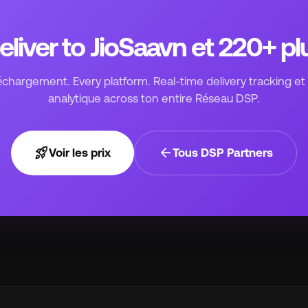
eliver to JioSaavn et 220+ pl
échargement. Every platform. Real-time delivery tracking et 
analytique across ton entire Réseau DSP.
rocket_launch
arrow_back
Voir les prix
Tous DSP Partners