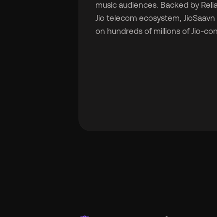
music audiences. Backed by Relia
Jio telecom ecosystem, JioSaavn
on hundreds of millions of Jio-co
🇬
🇫
🇧