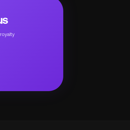
us
royalty