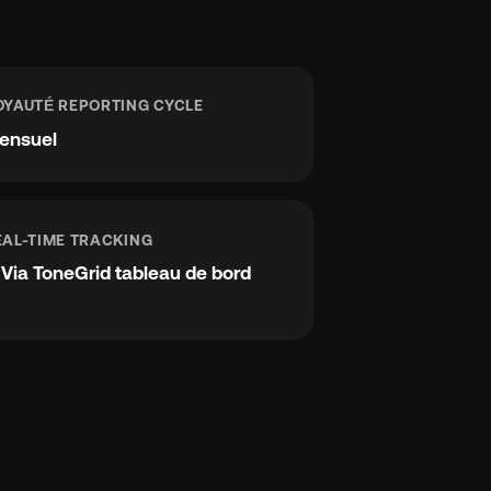
OYAUTÉ REPORTING CYCLE
ensuel
EAL-TIME TRACKING
e
Via ToneGrid tableau de bord