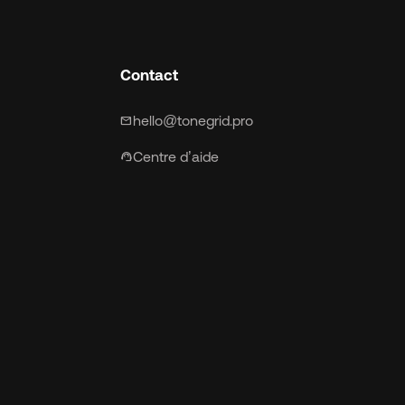
Contact
hello@tonegrid.pro
mail
Centre d’aide
support_agent