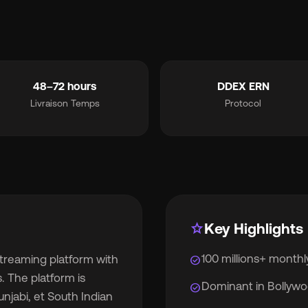
mart_toy
MCP for AI Agents
rque blanche
chevron_right
album
Pour les étiquettes
48–72 hours
DDEX ERN
Livraison Temps
Protocol
lan
Pour les distributeurs
ifs
chevron_right
propos
chevron_right
star
Key Highlights
100 millions+ monthly
 streaming platform with
check_circle
daction
chevron_right
. The platform is
Dominant in Bollywoo
check_circle
unjabi, et South Indian