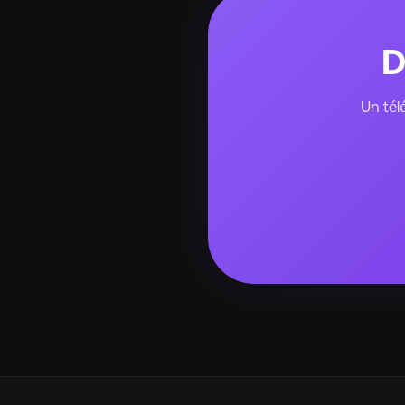
D
Un tél