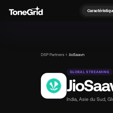
Caractéristiqu
Car
chevron_right
DSP Partners
JioSaavn
GLOBAL STREAMING
JioSaa
India, Asie du Sud, G