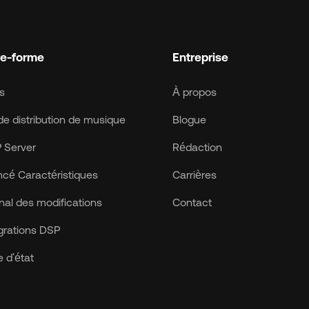
te-forme
Entreprise
fs
À propos
de distribution de musique
Blogue
 Server
Rédaction
cé Caractéristiques
Carrières
nal des modifications
Contact
grations DSP
 d'état