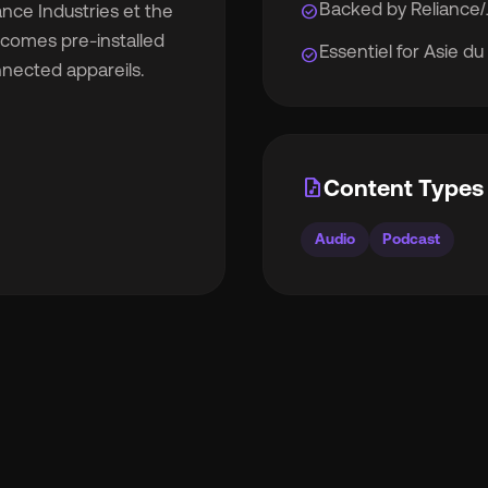
Backed by Reliance
check_circle
nce Industries et the
 comes pre-installed
Essentiel for Asie d
check_circle
nnected appareils.
rocket_launch
Voir les prix
🇧
Anglais
🇪🇸
espagnol
audio_file
Content Types 

Français
🇻🇳
Tiếng Việt
Audio
Podcast

Portugais