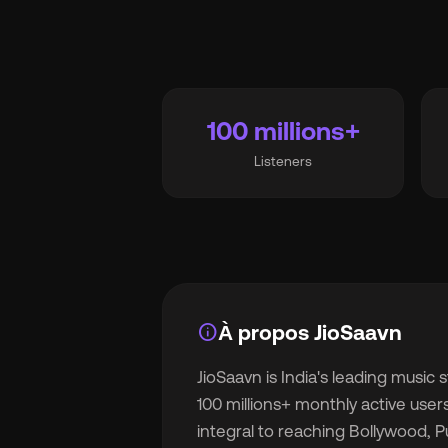
s
Ma
100 millions+
Listeners
Tar
À 
info
À propos JioSaavn
JioSaavn is India's leading music
Ré
100 millions+ monthly active users
integral to reaching Bollywood, P