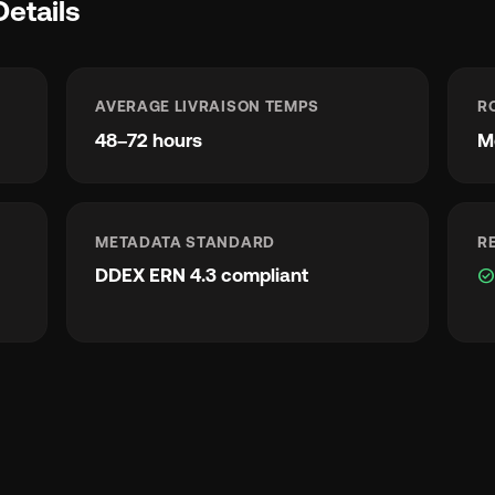
Details
AVERAGE LIVRAISON TEMPS
R
48–72 hours
M
METADATA STANDARD
R
DDEX ERN 4.3 compliant
check_circl