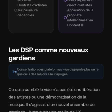
au détail
circle
téléchargement
Contrats d'artistes
direct d'artistes
circle
sur plusieurs
Application de la
décennies
propriété
circle
intellectuelle via
Content ID
Les DSP comme nouveaux
gardiens
Concentration des plateformes – un oligopole plus serré
sensors
que celui des majors à leur apogée
Ce qui a comblé le vide n’a pas été une libération
des artistes ou une démocratisation de la
musique. Il s’agissait d’un nouvel ensemble de
gardiens – juste avec une meilleure UX.