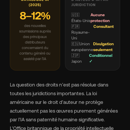
(2025)
JURIDICTION
8–12%
🇺🇸
Aucune
États-Unis
protection
des nouvelles
🇫🇷
Consultant
soumissions auprès
Royaume-
des principaux
Uni
distributeurs
🇪🇺Union
Divulgation
concernaient du
européenne
seulement
contenu généré ou
🇯🇵
Conditionnel
assisté par l'IA
Japon
✓
La question des droits n’est pas résolue dans
toutes les juridictions importantes. La loi
américaine sur le droit d’auteur ne protège
actuellement pas les œuvres purement générées
par l’IA sans paternité humaine significative.
L'Office britannique de la propriété intellectuelle