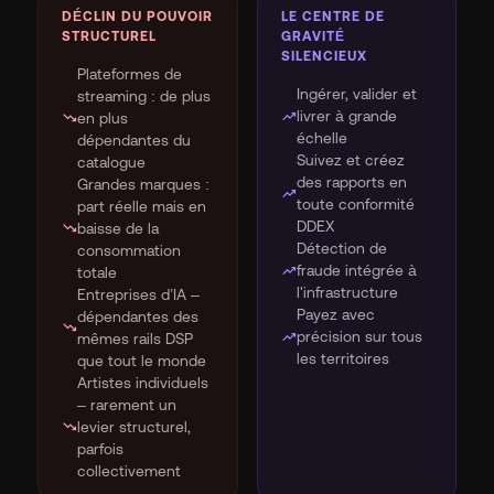
DÉCLIN DU POUVOIR
LE CENTRE DE
STRUCTUREL
GRAVITÉ
SILENCIEUX
Plateformes de
Ingérer, valider et
streaming : de plus
trending_up
livrer à grande
trending_down
en plus
échelle
dépendantes du
Suivez et créez
catalogue
des rapports en
Grandes marques :
trending_up
toute conformité
part réelle mais en
DDEX
trending_down
baisse de la
Détection de
consommation
trending_up
fraude intégrée à
totale
l'infrastructure
Entreprises d’IA –
Payez avec
dépendantes des
trending_down
trending_up
précision sur tous
mêmes rails DSP
les territoires
que tout le monde
Artistes individuels
– rarement un
trending_down
levier structurel,
parfois
collectivement