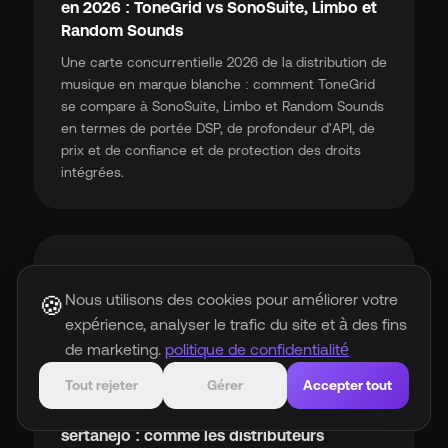
en 2026 : ToneGrid vs SonoSuite, Limbo et
Random Sounds
Une carte concurrentielle 2026 de la distribution de
musique en marque blanche : comment ToneGrid
se compare à SonoSuite, Limbo et Random Sounds
en termes de portée DSP, de profondeur d'API, de
prix et de confiance et de protection des droits
intégrées.
music_note
Nous utilisons des cookies pour améliorer votre
🍪
expérience, analyser le trafic du site et à des fins
de marketing.
politique de confidentialité
Industrie
Tout rejeter
Gérer
Accepter tout
Reggaetón, musique régionale mexicaine et
sertanejo : comme les distributeurs