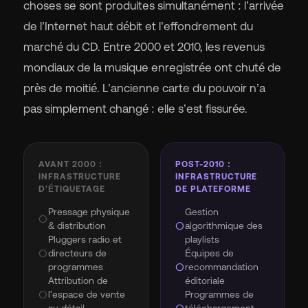
choses se sont produites simultanément : l’arrivée
de l’Internet haut débit et l’effondrement du
marché du CD. Entre 2000 et 2010, les revenus
mondiaux de la musique enregistrée ont chuté de
près de moitié. L’ancienne carte du pouvoir n’a
pas simplement changé : elle s’est fissurée.
AVANT 2000 :
POST-2010 :
INFRASTRUCTURE
INFRASTRUCTURE
D'ÉTIQUETAGE
DE PLATEFORME
Pressage physique
Gestion
circle
& distribution
circle
algorithmique des
Pluggers radio et
playlists
circle
directeurs de
Équipes de
programmes
circle
recommandation
Attribution de
éditoriale
circle
l'espace de vente
Programmes de