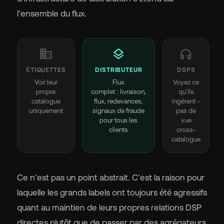
l’ensemble du flux.
business
layers
headphones
ÉTIQUETTES
DISTRIBUTEUR
DSPS
Voir leur
Flux
Voyez ce
propre
complet : livraison,
qu’ils
catalogue
flux, redevances,
ingèrent –
uniquement
signaux de fraude
​​pas de
pour tous les
vue
clients
cross-
catalogue
Ce n’est pas un point abstrait. C’est la raison pour
laquelle les grands labels ont toujours été agressifs
quant au maintien de leurs propres relations DSP
directes plutôt que de passer par des agrégateurs