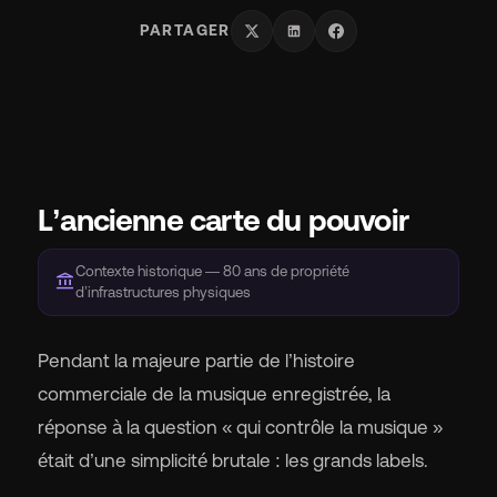
s
PARTAGER
Ma
L’ancienne carte du pouvoir
Tar
Contexte historique — 80 ans de propriété
account_balance
d’infrastructures physiques
À 
Pendant la majeure partie de l’histoire
commerciale de la musique enregistrée, la
Ré
réponse à la question « qui contrôle la musique »
était d’une simplicité brutale : les grands labels.