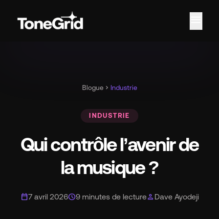
menu
Car
Blogue
chevron_right
Industrie
INDUSTRIE
Qui contrôle l’avenir de
la musique ?
calendar_today
schedule
person
7 avril 2026
9 minutes de lecture
Dave Ayodeji