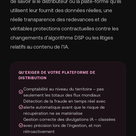
de savoir si le distributeur ou la plate-forme qu’ils
utilisent leur fournit des données réelles, une
réelle transparence des redevances et de
véritables protections contractuelles contre les
changements d’algorithme DSP ou les litiges
relatifs au contenu de l’IA.
QU'EXIGER DE VOTRE PLATEFORME DE
DISTRIBUTION
Comptabilité au niveau du territoire – pas
check_circle
seulement les totaux des flux mondiaux
Détection de la fraude en temps réel avec
check_circle
alerte automatique avant que le risque de
récupération ne se matérialise
Gestion correcte des divulgations IA – classées
check_circle
avec précision lors de l’ingestion, et non
rétroactivement