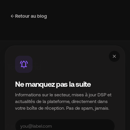
arrow_back
Retour au blog
close
notifications_active
Un produit d'InterSpace Distribution Limited.
Ne manquez pas la suite
Infrastructure de distribution de musique en marque
Informations sur le secteur, mises à jour DSP et
blanche pour l'industrie musicale moderne.
actualités de la plateforme, directement dans
votre boîte de réception. Pas de spam, jamais.
© 2026 InterSpace Distribution Limited. Tous droits réservés.
Plate-forme