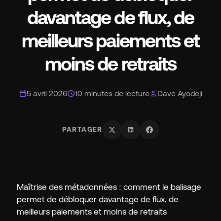
s
davantage de flux, de
Ma
meilleurs paiements et
moins de retraits
calendar_today
schedule
person
5 avril 2026
10 minutes de lecture
Dave Ayodeji
Tar
PARTAGER
À 
Maîtrise des métadonnées : comment le balisage
Ré
permet de débloquer davantage de flux, de
meilleurs paiements et moins de retraits