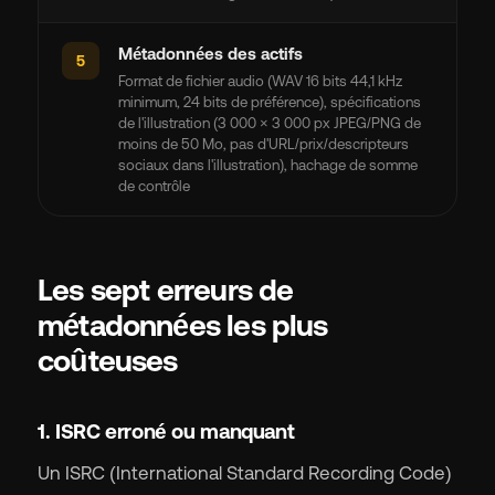
Métadonnées des actifs
5
Format de fichier audio (WAV 16 bits 44,1 kHz
minimum, 24 bits de préférence), spécifications
de l'illustration (3 000 × 3 000 px JPEG/PNG de
moins de 50 Mo, pas d'URL/prix/descripteurs
sociaux dans l'illustration), hachage de somme
de contrôle
Les sept erreurs de
métadonnées les plus
coûteuses
1. ISRC erroné ou manquant
Un ISRC (International Standard Recording Code)