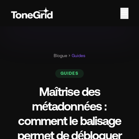
menu
Car
Blogue
chevron_right
Guides
GUIDES
Maîtrise des
métadonnées :
comment le balisage
permet de débloquer