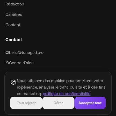
Rédaction
Carrières
Contact
Contact
hello@tonegrid.pro
mail
Centre d’aide
support_agent
Nous utilisons des cookies pour améliorer votre
🍪
expérience, analyser le trafic du site et à des fins
politique de confidentialité
Conditions d'utilisation
Politique antifraude
Politique musicale de l'IA
DMCA
de marketing.
politique de confidentialité
Tout rejeter
Gérer
Accepter tout