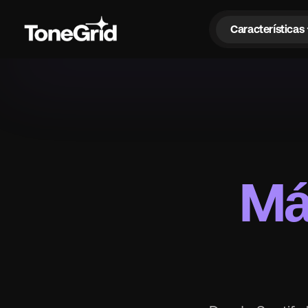
exp
Características
Má