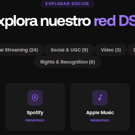
EXPLORAR SOCIOS
xplora nuestro
red D
rocket_launch
Ver precios
🇬🇧
English
🇪🇸
Español
al Streaming (24)
Social & UGC (9)
Vídeo (3)
🇫🇷
Français
🇻🇳
Tiếng Việt
Rights & Recognition (6)
🇧🇷
portugués
play_circle
music_note
Spotify
Apple Music
PRESENTADO
PRESENTADO