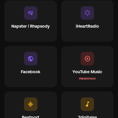
queue_music
stream
Napster / Rhapsody
iHeartRadio
public
play_circle
Facebook
YouTube Music
PRESENTADO
graphic_eq
music_note
Beatport
7digitales