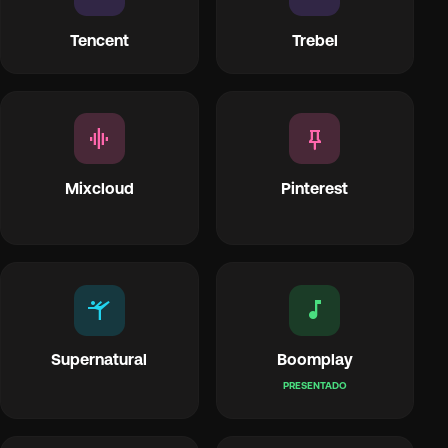
Tencent
Trebel
graphic_eq
push_pin
Mixcloud
Pinterest
sports_gymnastics
music_note
Supernatural
Boomplay
PRESENTADO