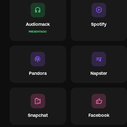
headphones
play_circle
Audiomack
Spotify
PRESENTADO
podcasts
queue_music
Pandora
Napster
camera_roll
thumb_up
Snapchat
Facebook