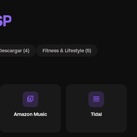
SP
Descargar (4)
Fitness & Lifestyle (5)
library_music
waves
Amazon Music
Tidal