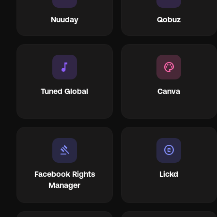
Nuuday
Qobuz
music_note
palette
Tuned Global
Canva
gavel
copyright
Facebook Rights
Lickd
Manager