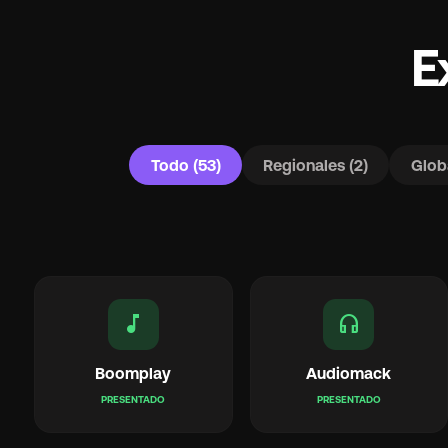
E
Todo (53)
Regionales (2)
Glob
music_note
headphones
Boomplay
Audiomack
PRESENTADO
PRESENTADO