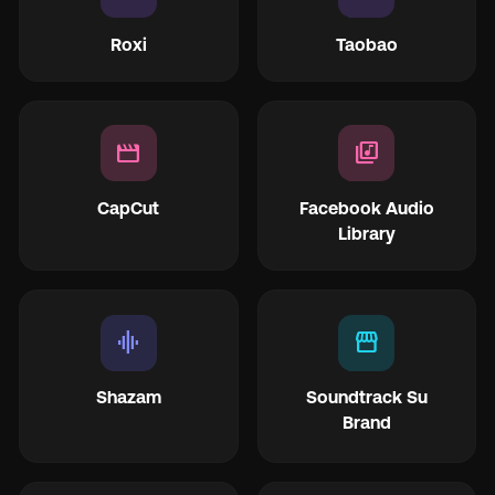
Roxi
Taobao
movie
library_music
CapCut
Facebook Audio
Library
graphic_eq
storefront
Shazam
Soundtrack Su
Brand