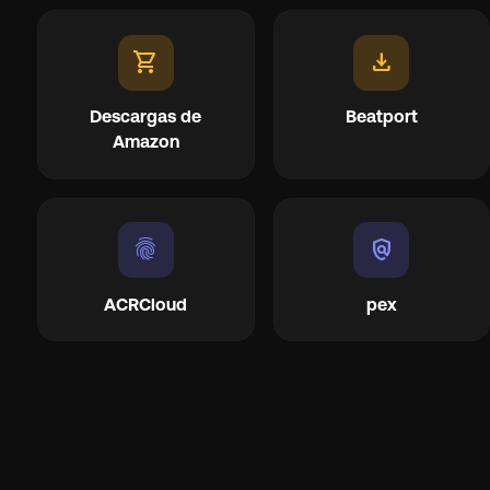
shopping_cart
file_download
Descargas de
Beatport
Amazon
fingerprint
policy
ACRCloud
pex