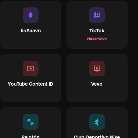
graphic_eq
video_library
JioSaavn
TikTok
PRESENTADO
smart_display
live_tv
YouTube Content ID
Vevo
fitness_center
directions_run
Pelotón
Club Deportivo Nike