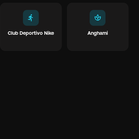
directions_run
spa
Club Deportivo Nike
Anghami