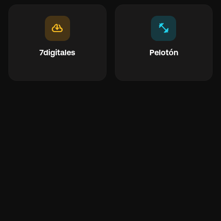
cloud_download
fitness_center
7digitales
Pelotón