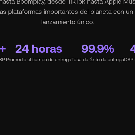
smart_toy
MCP for AI Agents
hasta Boomplay, desde TikTok hasta Apple Mus
las plataformas importantes del planeta con un f
Marca Blanca
chevron_right
lanzamiento único.
album
Para Sellos
+
24 horas
99.9%
lan
Para Distribuidores
SP
Promedio el tiempo de entrega
Tasa de éxito de entrega
DSP 
Precios
chevron_right
Acerca de
chevron_right
Sala de prensa
chevron_right