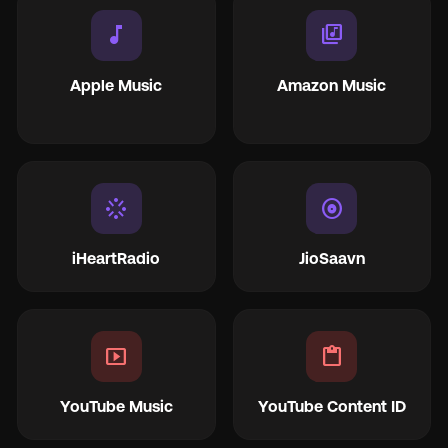
music_note
library_music
Apple Music
Amazon Music
stream
album
iHeartRadio
JioSaavn
smart_display
content_paste
YouTube Music
YouTube Content ID