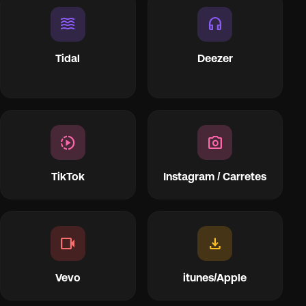
waves
headphones
Tidal
Deezer
slow_motion_video
photo_camera
TikTok
Instagram / Carretes
videocam
download
Vevo
itunes/Apple