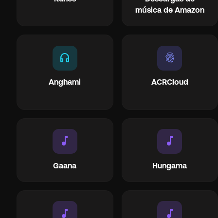
música de Amazon
headphones
fingerprint
Anghami
ACRCloud
music_note
music_note
Gaana
Hungama
music_note
music_note