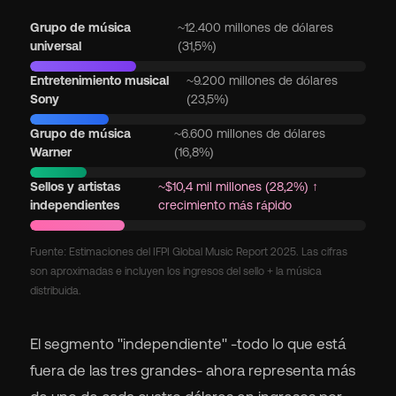
Grupo de música
~12.400 millones de dólares
universal
(31,5%)
Entretenimiento musical
~9.200 millones de dólares
Sony
(23,5%)
Grupo de música
~6.600 millones de dólares
Warner
(16,8%)
Sellos y artistas
~$10,4 mil millones (28,2%) ↑
independientes
crecimiento más rápido
Fuente: Estimaciones del IFPI Global Music Report 2025. Las cifras
son aproximadas e incluyen los ingresos del sello + la música
distribuida.
El segmento "independiente" -todo lo que está
fuera de las tres grandes- ahora representa más