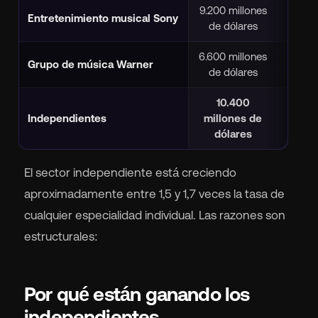
9.200 millones
Entretenimiento musical Sony
+
de dólares
6.600 millones
Grupo de música Warner
+
de dólares
10.400
Independientes
millones de
+
dólares
El sector independiente está creciendo
aproximadamente entre 1,5 y 1,7 veces la tasa de
cualquier especialidad individual. Las razones son
estructurales:
Por qué están ganando los
independientes