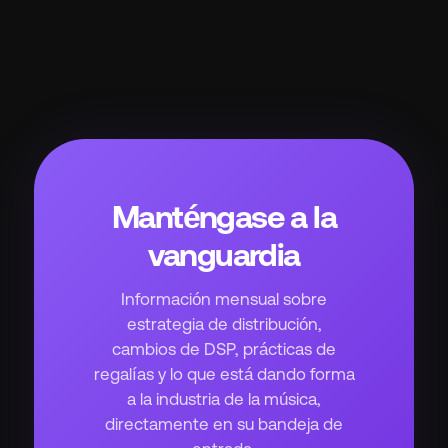
Manténgase a la
vanguardia
Información mensual sobre
estrategia de distribución,
cambios de DSP, prácticas de
regalías y lo que está dando forma
a la industria de la música,
directamente en su bandeja de