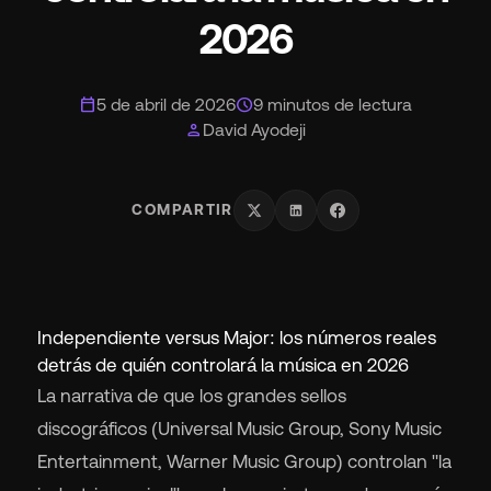
2026
calendar_today
schedule
5 de abril de 2026
9 minutos de lectura
person
David Ayodeji
COMPARTIR
Independiente versus Major: los números reales
detrás de quién controlará la música en 2026
La narrativa de que los grandes sellos
discográficos (Universal Music Group, Sony Music
Entertainment, Warner Music Group) controlan "la