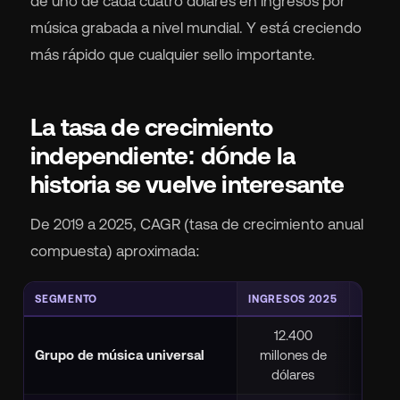
de uno de cada cuatro dólares en ingresos por
música grabada a nivel mundial. Y está creciendo
más rápido que cualquier sello importante.
La tasa de crecimiento
independiente: dónde la
historia se vuelve interesante
De 2019 a 2025, CAGR (tasa de crecimiento anual
compuesta) aproximada:
SEGMENTO
INGRESOS 2025
CAGR 
12.400
Grupo de música universal
millones de
+
dólares