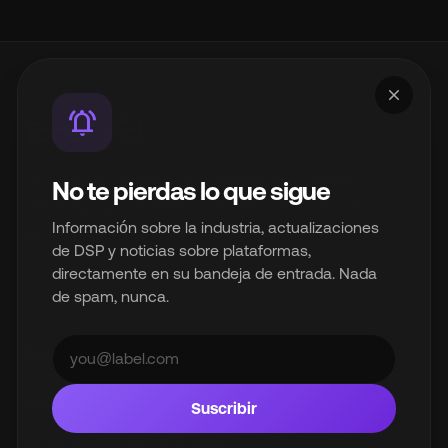
close
notifications_active
Un producto de InterSpace Distribution Limited.
No te pierdas lo que sigue
Infraestructura de distribución de música de marca
Información sobre la industria, actualizaciones
blanca para la industria musical moderna.
de DSP y noticias sobre plataformas,
directamente en su bandeja de entrada. Nada
© 2026 InterSpace Distribution Limited. Todos los derechos
de spam, nunca.
reservados.
Plataforma
Precios
Suscribir
API de distribución de música