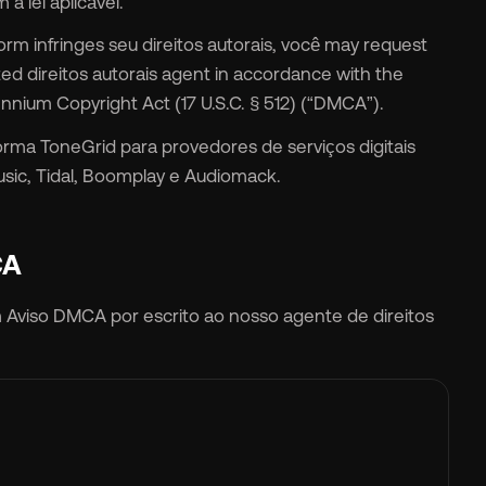
 lei aplicável.
orm infringes seu direitos autorais, você may request
ted direitos autorais agent in accordance with the
lennium Copyright Act (17 U.S.C. § 512) (“DMCA”).
forma ToneGrid para provedores de serviços digitais
Music, Tidal, Boomplay e Audiomack.
CA
um Aviso DMCA por escrito ao nosso agente de direitos