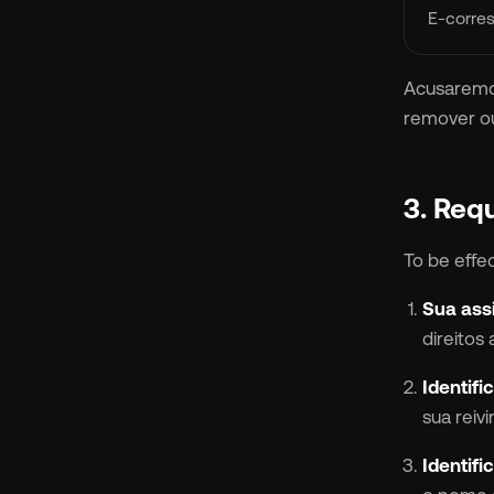
E-corre
Acusaremo
remover ou

🇫
3. Req
To be effe
🇧
Sua assi
direitos 
Identifi
sua reiv
Identifi