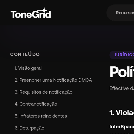
Recurso
Re
CONTEÚDO
JURÍDIC
Pol
1. Visão geral
2. Preencher uma Notificação DMCA
Effective d
3. Requisitos de notificação
4. Contranotificação
1. Vio
5. Infratores reincidentes
InterSpace
6. Deturpação