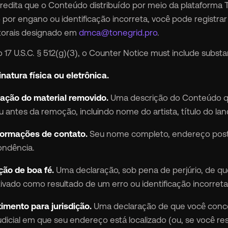
redita que o Conteúdo distribuído por meio da plataforma T
 por engano ou identificação incorreta, você pode registra
utorais designado em
dmca@tonegrid.pro
.
 17 U.S.C. § 512(g)(3), o Counter Notice must include substan
natura física ou eletrônica.
cação do material removido.
Uma descrição do Conteúdo que
 antes da remoção, incluindo nome do artista, título do la
formações de contato.
Seu nome completo, endereço posta
ondência.
ão de boa fé.
Uma declaração, sob pena de perjúrio, de que
ivado como resultado de um erro ou identificação incorreta
imento para jurisdição.
Uma declaração de que você concord
judicial em que seu endereço está localizado (ou, se você resi