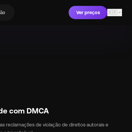
🇧🇷
expand_more
ão
Ver preços
idade com DMCA
o as reclamações de violação de direitos autorais e