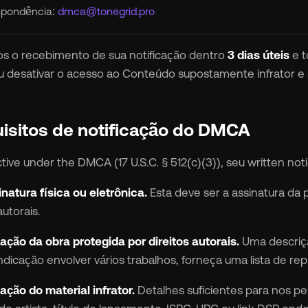
spondência:
dmca@tonegrid.pro
rocket_launch
Ver preços
s o recebimento de sua notificação dentro
3 dias úteis
e t
 desativar o acesso ao Conteúdo supostamente infrator e no
🇧
Inglês
🇪🇸
Espanhol
🇷
Francês
🇻🇳
Tiếng Việt
uisitos de notificação do DMCA
ctive under the DMCA (17 U.S.C. § 512(c)(3)), seu written no

Português
natura física ou eletrônica.
Esta deve ser a assinatura da 
autorais.
cação da obra protegida por direitos autorais.
Uma descrição
indicação envolver vários trabalhos, forneça uma lista de re
cação do material infrator.
Detalhes suficientes para nos pe