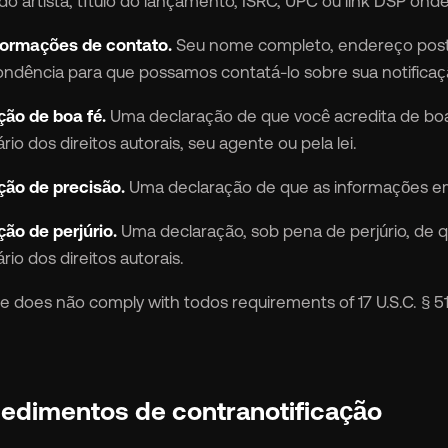
o artista, título do lançamento, ISRC, UPC ou link DSP on
formações de contato.
Seu nome completo, endereço posta
ndência para que possamos contatá-lo sobre sua notificaç
ão de boa fé.
Uma declaração de que você acredita de boa 
rio dos direitos autorais, seu agente ou pela lei.
ção de precisão.
Uma declaração de que as informações em 
ão de perjúrio.
Uma declaração, sob pena de perjúrio, de 
rio dos direitos autorais.
ice does não comply with todos requirements of 17 U.S.C. § 5
cedimentos de contranotificação