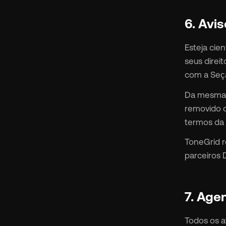
6. Avi
Esteja cie
seus direi
com a Seçã
Da mesma f
removido o
termos da 
ToneGrid r
parceiros 
7. Age
Todos os a