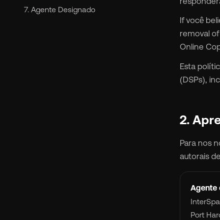
responderá
7. Agente Designado
If você bel
Et
removal of
Online Copy
Esta polít
(DSPs), in
2. Ap
Pr
Para nos n
So
autorais d
Re
Agente 
InterSpa
Port Har