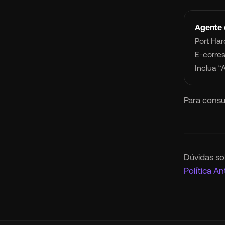
Agente d
Port Har
E-corre
Inclua “
Para consu
Dúvidas so
Política An