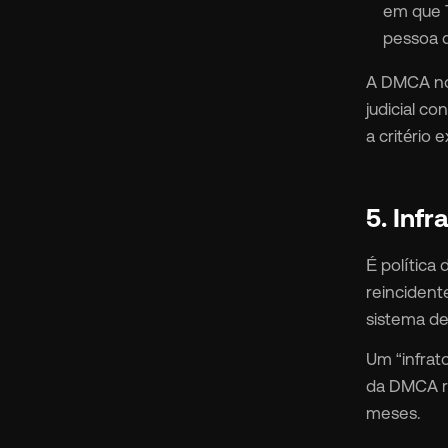
em que T
pessoa q
A DMCA nos
judicial c
a critério 
5. Infr
É política
reincident
sistema de
Um “infrat
da DMCA re
meses.