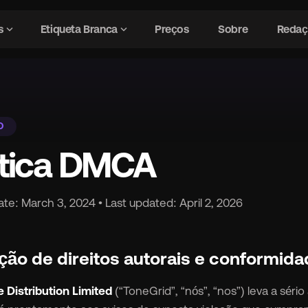
expand_more
expand_more
s
Etiqueta Branca
Preços
Sobre
Redaç
cursos
chevron_right
O
gavel
Gestão de Direitos
ítica DMCA
security
Detecção de fraude por IA
ate: March 3, 2024 • Last updated: April 2, 2026
hub
Integrações DSP
lação de direitos autorais e conform
bolt
Avançado Recursos
 Distribution Limited
(“ToneGrid”, “nós”, “nos”) leva a séri