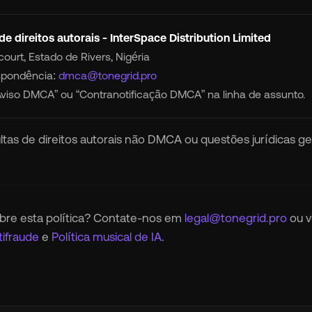
e direitos autorais - InterSpace Distribution Limited
court, Estado de Rivers, Nigéria
spondência:
dmca@tonegrid.pro
Aviso DMCA” ou “Contranotificação DMCA” na linha de assunto.
ltas de direitos autorais não DMCA ou questões jurídicas g
bre esta política? Contate-nos em
legal@tonegrid.pro
ou v
tifraude
e
Política musical de IA
.