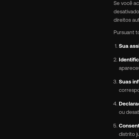
Se você ac
desativado
direitos a
Pursuant to
Sua assi
Identifi
apareceu
Suas in
corresp
Declaraç
ou desat
Consent
distrito 