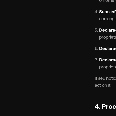
o nome d
Suas in
correspo
Declaraç
proprietá
Declara
Declaraç
proprietá
If seu not
act on it.
4. Pro