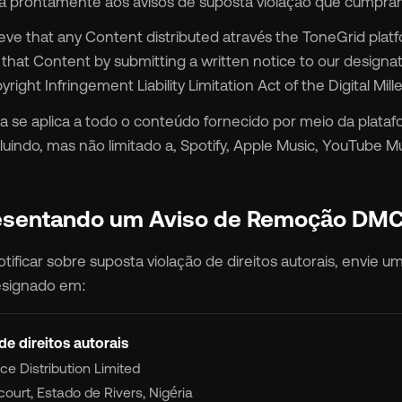
smart_toy
MCP for AI Agents
 prontamente aos avisos de suposta violação que cumpram a
ieve that any Content distributed através the ToneGrid platf
iqueta Branca
chevron_right
 that Content by submitting a written notice to our designa
right Infringement Liability Limitation Act of the Digital Mil
album
Para Selos
ica se aplica a todo o conteúdo fornecido por meio da plata
cluindo, mas não limitado a, Spotify, Apple Music, YouTube 
lan
Para Distribuidoras
resentando um Aviso de Remoção DM
eços
chevron_right
otificar sobre suposta violação de direitos autorais, envie 
bre
chevron_right
esignado em:
dação
chevron_right
de direitos autorais
ce Distribution Limited
court, Estado de Rivers, Nigéria