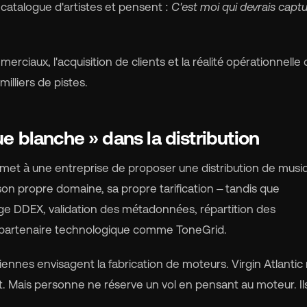
catalogue d'artistes et pensent :
C'est moi qui devrais captu
rocket_launch
Voir les prix
erciaux, l'acquisition de clients et la réalité opérationnelle 
illiers de pistes.
🇧
Anglais
🇪🇸
espagnol

Français
🇻🇳
Tiếng Việt
e blanche » dans la distribution

Portugais
met à une entreprise de proposer une distribution de musi
on propre domaine, sa propre tarification – tandis que
ge DDEX, validation des métadonnées, répartition des
n partenaire technologique comme ToneGrid.
nes envisagent la fabrication de moteurs. Virgin Atlantic
it. Mais personne ne réserve un vol en pensant au moteur. Il