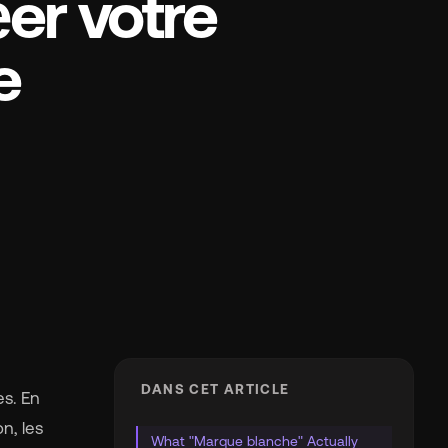
er votre
e
DANS CET ARTICLE
es. En
n, les
What "Marque blanche" Actually