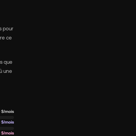
s pour
tre ce
is que
où une
 $/mois
0 $/mois
 $/mois