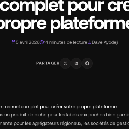
complet pour cré
mart_toy
MCP for AI Agents
propre plateform
rque blanche
chevron_right
album
Pour les étiquettes
calendar_today
schedule
person
5 avril 2026
14 minutes de lecture
Dave Ayodeji
lan
Pour les distributeurs
PARTAGER
ifs
chevron_right
propos
chevron_right
le manuel complet pour créer votre propre plateforme
daction
chevron_right
s un produit de niche pour les labels aux poches bien garni
inante pour les agrégateurs régionaux, les sociétés de gestio