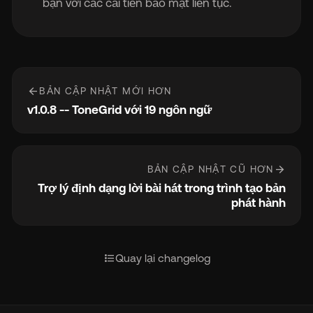
bạn với các cải tiến bảo mật liên tục.
arrow_back
BẢN CẬP NHẬT MỚI HƠN
v1.0.8 -- ToneGrid với 19 ngôn ngữ
arrow_forward
BẢN CẬP NHẬT CŨ HƠN
Trợ lý định dạng lời bài hát trong trình tạo bản
phát hành
format_list_bulleted
Quay lại changelog