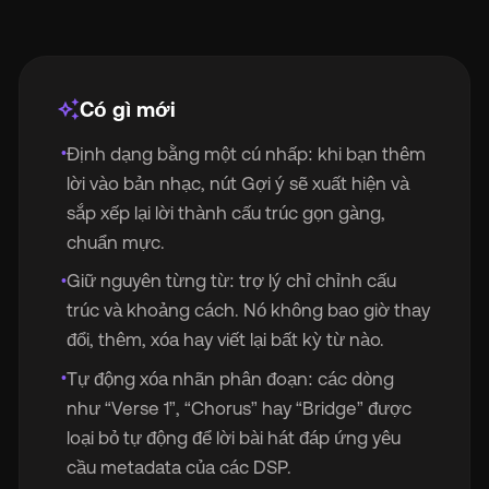
Trợ lý định dạng lời bài hát trong trình tạo bản phát
auto_awesome
Có gì mới
Định dạng bằng một cú nhấp: khi bạn thêm
•
lời vào bản nhạc, nút Gợi ý sẽ xuất hiện và
sắp xếp lại lời thành cấu trúc gọn gàng,
chuẩn mực.
Giữ nguyên từng từ: trợ lý chỉ chỉnh cấu
•
trúc và khoảng cách. Nó không bao giờ thay
đổi, thêm, xóa hay viết lại bất kỳ từ nào.
Tự động xóa nhãn phân đoạn: các dòng
•
như “Verse 1”, “Chorus” hay “Bridge” được
loại bỏ tự động để lời bài hát đáp ứng yêu
cầu metadata của các DSP.