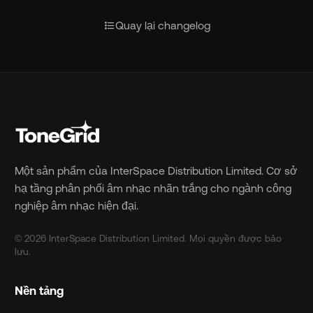
format_list_bulleted
Quay lại changelog
Một sản phẩm của InterSpace Distribution Limited. Cơ sở
hạ tầng phân phối âm nhạc nhãn trắng cho ngành công
nghiệp âm nhạc hiện đại.
© 2026 InterSpace Distribution Limited. Mọi quyền được bảo
lưu.
Nền tảng