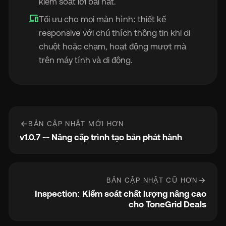
kiểm soát lời bài hát.
devices
Tối ưu cho mọi màn hình: thiết kế
responsive với chú thích thông tin khi di
chuột hoặc chạm, hoạt động mượt mà
trên máy tính và di động.
arrow_back
BẢN CẬP NHẬT MỚI HƠN
v1.0.7 -- Nâng cấp trình tạo bản phát hành
arrow_forward
BẢN CẬP NHẬT CŨ HƠN
Inspection: Kiểm soát chất lượng nâng cao
cho ToneGrid Deals