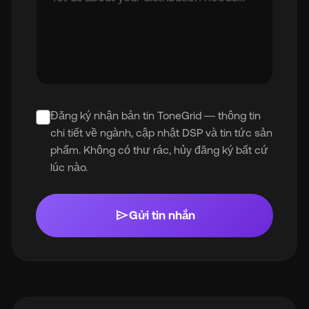
Đăng ký nhận bản tin ToneGrid — thông tin
chi tiết về ngành, cập nhật DSP và tin tức sản
phẩm. Không có thư rác, hủy đăng ký bất cứ
lúc nào.
send
Gửi tin nhắn