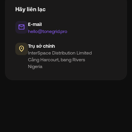
Hãy liên lạc
E-mail
mail
hello@tonegrid.pro
Trụ sở chính
location_on
InterSpace Distribution Limited
Cảng Harcourt, bang Rivers
Nigeria