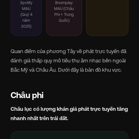
Spotify
Boomplay
MAU
MAU (Châu
(Quý 4
Phi + Trung
năm
Quốc)
2025)
Quan điểm của phương Tây về phát trực tuyến đã
đánh giá thấp quy mô tiêu thụ âm nhạc bên ngoài
Bắc Mỹ và Châu Âu. Dưới đây là bản đồ khu vực.
Châu phi
Châu lục có lượng khán giả phát trực tuyến tăng
nhanh nhất trên trái đất.