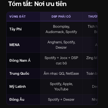
Tóm tắt: Nơi ưu tiên
VÙNG ĐẤT
DSP PHẢI CÓ
THƯỜNG BỊ 
Boomplay,
Tích hợp trự
Tây Phi
Audiomack, Spotify
Boompl
Anghami, Spotify,
MENA
Angham
Deezer
Spotify + Joox + DSP
Zing MP3 (VN
Đông Nam Á
cục bộ
(KR)
Trung Quốc
Âm nhạc QQ, NetEase
Toàn bộ hệ si
Spotify, Apple,
Mỹ Latinh
Deezer Bra
YouTube
Đông Âu
Spotify + Deezer
Nhạc Yan