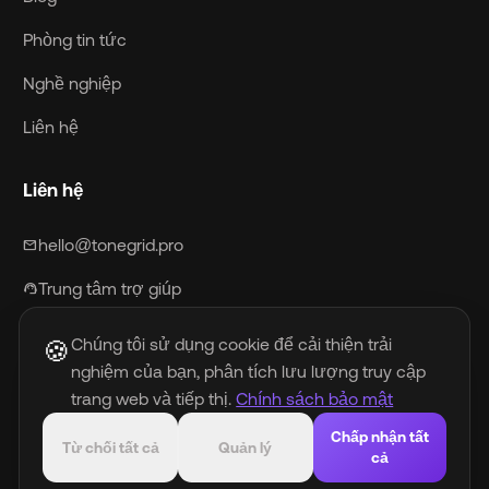
Phòng tin tức
Nghề nghiệp
Liên hệ
Liên hệ
hello@tonegrid.pro
mail
Trung tâm trợ giúp
support_agent
Chúng tôi sử dụng cookie để cải thiện trải
🍪
nghiệm của bạn, phân tích lưu lượng truy cập
Chính sách bảo mật
Điều khoản dịch vụ
trang web và tiếp thị.
Chính sách bảo mật
Chính sách chống gian lận
Chính sách âm nhạc AI
DMCA
Chấp nhận tất
Từ chối tất cả
Quản lý
cả