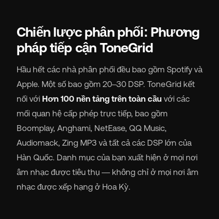
Chiến lược phân phối: Phương
pháp tiếp cận ToneGrid
Hầu hết các nhà phân phối đều bao gồm Spotify và
Apple. Một số bao gồm 20–30 DSP. ToneGrid kết
nối với
Hơn 100 nền tảng trên toàn cầu
với các
mối quan hệ cấp phép trực tiếp, bao gồm
Boomplay, Anghami, NetEase, QQ Music,
Audiomack, Zing MP3 và tất cả các DSP lớn của
Hàn Quốc. Danh mục của bạn xuất hiện ở mọi nơi
âm nhạc được tiêu thụ — không chỉ ở mọi nơi âm
nhạc được xếp hạng ở Hoa Kỳ.