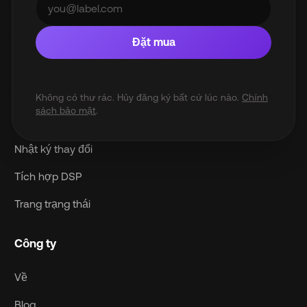
Nền tảng
Định giá
Đặt mua
API phân phối nhạc
MCP Server
Không có thư rác. Hủy đăng ký bất cứ lúc nào.
Chính
sách bảo mật
.
Trình độ cao Đặc trưng
Nhật ký thay đổi
Tích hợp DSP
Trang trạng thái
Công ty
Về
Blog