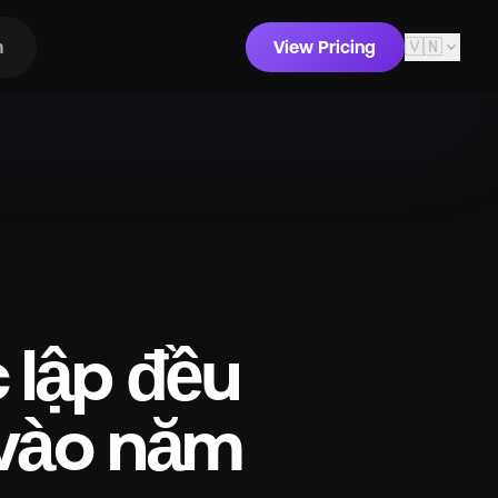
🇻🇳
expand_more
m
View Pricing
 lập đều
 vào năm