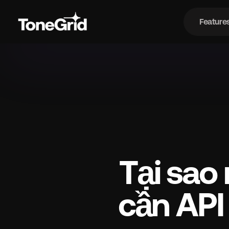
Feature
Fe
Tại sao
cần API