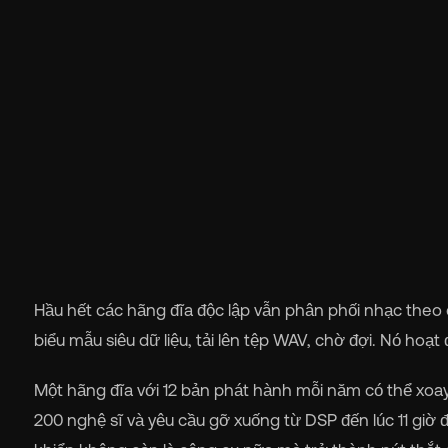
Wh
Pri
Hầu hết các hãng đĩa độc lập vẫn phân phối nhạc theo 
Ab
biểu mẫu siêu dữ liệu, tải lên tệp WAV, chờ đợi. Nó hoạ
Ne
Một hãng đĩa với 12 bản phát hành mỗi năm có thể xoay 
200 nghệ sĩ và yêu cầu gỡ xuống từ DSP đến lúc 11 giờ 