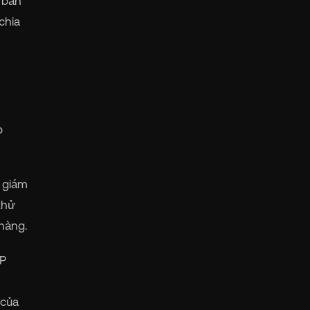
 bản
chia
p
o giám
thử
 hàng.
SP
 của