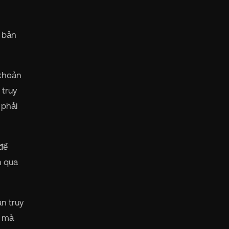
n bản
 khoản
 truy
 phải
để
n qua
n truy
i mà