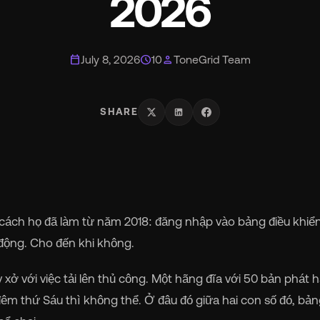
2026
smart_toy
MCP for AI Agents
ite Label
chevron_right
calendar_today
schedule
person
July 8, 2026
10
ToneGrid Team
album
For Labels
SHARE
lan
For Distributors
cing
chevron_right
cách họ đã làm từ năm 2018: đăng nhập vào bảng điều khiển
out
chevron_right
t động. Cho đến khi không.
wsroom
chevron_right
xở với việc tải lên thủ công. Một hãng đĩa với 50 bản phát 
đêm thứ Sáu thì không thể. Ở đâu đó giữa hai con số đó, bản