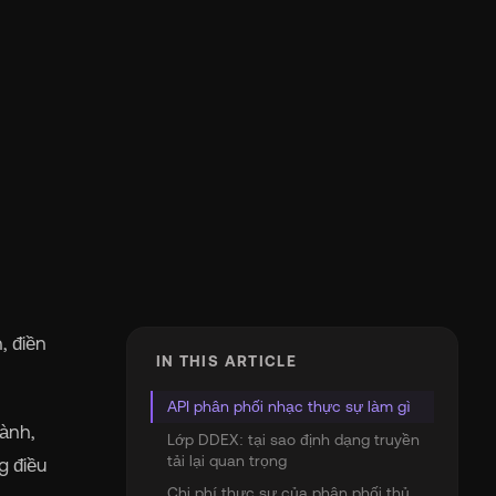
, điền
IN THIS ARTICLE
API phân phối nhạc thực sự làm gì
hành,
Lớp DDEX: tại sao định dạng truyền
tải lại quan trọng
g điều
Chi phí thực sự của phân phối thủ