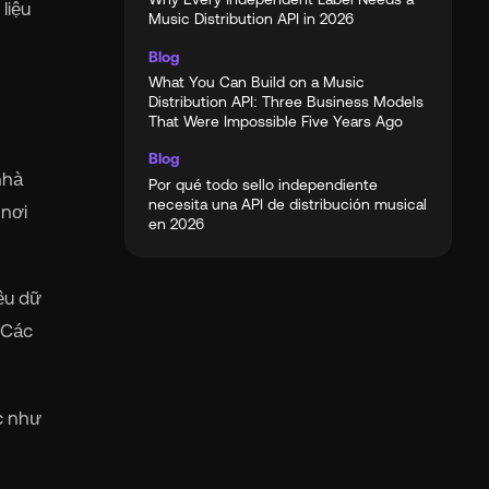
liệu
Music Distribution API in 2026
Blog
What You Can Build on a Music
Distribution API: Three Business Models
That Were Impossible Five Years Ago
Blog
nhà
Por qué todo sello independiente
necesita una API de distribución musical
 nơi
en 2026
iêu dữ
 Các
c như
.