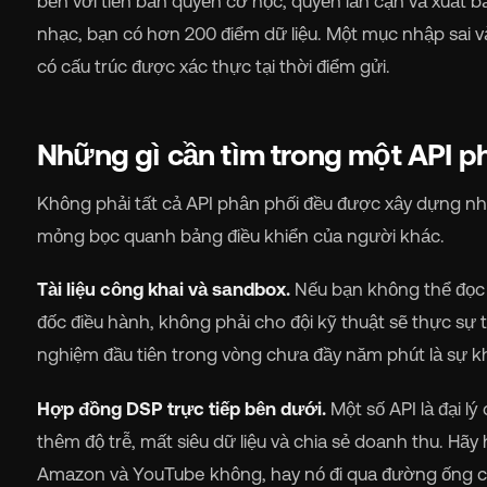
bên với tiền bản quyền cơ học, quyền lân cận và xuất 
nhạc, bạn có hơn 200 điểm dữ liệu. Một mục nhập sai và a
có cấu trúc được xác thực tại thời điểm gửi.
Những gì cần tìm trong một API p
Không phải tất cả API phân phối đều được xây dựng như
mỏng bọc quanh bảng điều khiển của người khác.
Tài liệu công khai và sandbox.
Nếu bạn không thể đọc 
đốc điều hành, không phải cho đội kỹ thuật sẽ thực sự
nghiệm đầu tiên trong vòng chưa đầy năm phút là sự kh
Hợp đồng DSP trực tiếp bên dưới.
Một số API là đại l
thêm độ trễ, mất siêu dữ liệu và chia sẻ doanh thu. Hãy h
Amazon và YouTube không, hay nó đi qua đường ống của 