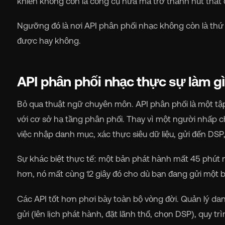
khiển không còn là công cụ nữa mà trở thành nút thắt 
Ngưỡng đó là nơi API phân phối nhạc không còn là thứ 
được hay không.
🇬
API phân phối nhạc thực sự làm g
🇫
Bỏ qua thuật ngữ chuyên môn. API phân phối là một tập
với cơ sở hạ tầng phân phối. Thay vì một người nhấp c
🇧
việc nhập danh mục, xác thực siêu dữ liệu, gửi đến DSP,
Sự khác biệt thực tế: một bản phát hành mất 45 phút n
hơn, nó mất cùng 12 giây đó cho dù bạn đang gửi một 
Các API tốt hơn phơi bày toàn bộ vòng đời. Quản lý da
gửi (lên lịch phát hành, đặt lãnh thổ, chọn DSP), quy tr