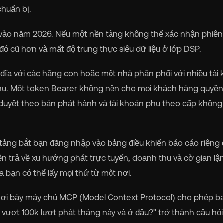
huẩn bị.
ểu vào năm 2026. Nếu một nền tảng không thể xác nhận phiê
ó cũ hơn và mất độ trung thực siêu dữ liệu ở lớp DSP.
ĩa với các hãng con hoặc một nhà phân phối với nhiều tài
phụ. Một token Bearer không nên cho mọi khách hàng quyền
duyệt theo bản phát hành và tài khoản phụ theo cấp không
tảng bắt bạn đăng nhập vào bảng điều khiển báo cáo riêng 
n trả về xu hướng phát trực tuyến, doanh thu và cờ gian lậ
 bạn có thể lấy mọi thứ từ một nơi.
hơi bày máy chủ MCP (Model Context Protocol) cho phép bạ
ượt 100k lượt phát tháng này và ở đâu?" trở thành câu hỏ