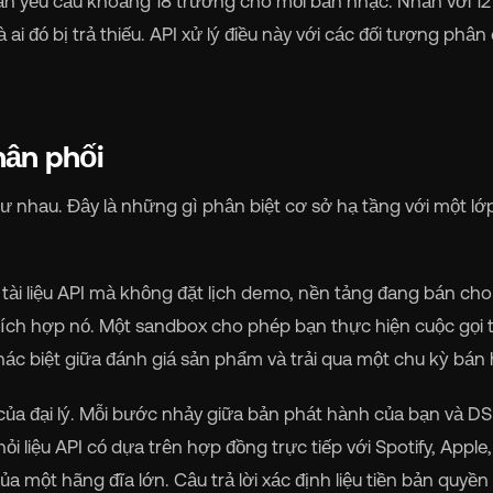
bản yêu cầu khoảng 18 trường cho mỗi bản nhạc. Nhân với 12
i đó bị trả thiếu. API xử lý điều này với các đối tượng phân 
hân phối
 nhau. Đây là những gì phân biệt cơ sở hạ tầng với một lớ
tài liệu API mà không đặt lịch demo, nền tảng đang bán ch
 tích hợp nó. Một sandbox cho phép bạn thực hiện cuộc gọi 
ác biệt giữa đánh giá sản phẩm và trải qua một chu kỳ bán
ý của đại lý. Mỗi bước nhảy giữa bản phát hành của bạn và D
ỏi liệu API có dựa trên hợp đồng trực tiếp với Spotify, Apple,
một hãng đĩa lớn. Câu trả lời xác định liệu tiền bản quyền