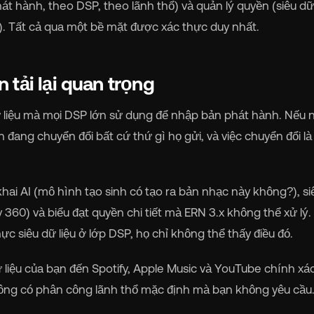
t hành, theo DSP, theo lãnh thổ) và quản lý quyền (siêu dữ 
). Tất cả qua một bề mặt được xác thực duy nhất.
 tải lại quan trọng
dữ liệu mà mọi DSP lớn sử dụng để nhập bản phát hành. Nếu 
đang chuyển đổi bất cứ thứ gì họ gửi, và việc chuyển đổi là
khai AI (mô hình tạo sinh có tạo ra bản nhạc này không?), s
360) và biểu đạt quyền chi tiết mà ERN 3.x không thể xử lý.
c siêu dữ liệu ở lớp DSP, họ chỉ không thể thấy điều đó.
 liệu của bạn đến Spotify, Apple Music và YouTube chính xá
hông có phân công lãnh thổ mặc định mà bạn không yêu cầu