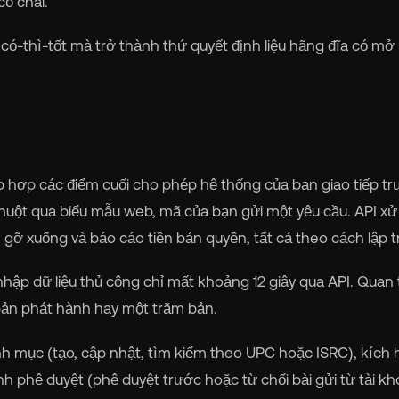
cổ chai.
có-thì-tốt mà trở thành thứ quyết định liệu hãng đĩa có mở
rocket_launch
View Pricing
🇧
English
🇪🇸
Español
ì
🇷
Français
🇻🇳
Tiếng Việt
 hợp các điểm cuối cho phép hệ thống của bạn giao tiếp trự
huột qua biểu mẫu web, mã của bạn gửi một yêu cầu. API xử 

Português
 gỡ xuống và báo cáo tiền bản quyền, tất cả theo cách lập t
hập dữ liệu thủ công chỉ mất khoảng 12 giây qua API. Quan
bản phát hành hay một trăm bản.
nh mục (tạo, cập nhật, tìm kiếm theo UPC hoặc ISRC), kích 
ình phê duyệt (phê duyệt trước hoặc từ chối bài gửi từ tài k