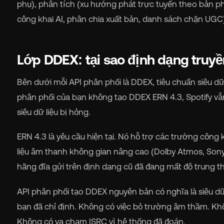
phụ), phân tích (xu hướng phát trực tuyến theo bản phá
công khai AI, phân chia xuất bản, danh sách chặn UGC
Lớp DDEX: tại sao định dạng truyền
Bên dưới mỗi API phân phối là DDEX, tiêu chuẩn siêu 
phân phối của bạn không tạo DDEX ERN 4.3, Spotify vẫn 
siêu dữ liệu bị hỏng.
ERN 4.3 là yêu cầu hiện tại. Nó hỗ trợ các trường công 
liệu âm thanh không gian nâng cao (Dolby Atmos, Sony 
hãng đĩa gửi trên định dạng cũ đã đang mất độ trung thự
API phân phối tạo DDEX nguyên bản có nghĩa là siêu dữ
bạn đã chỉ định. Không có việc bỏ trường âm thầm. K
Không có va chạm ISRC vì hệ thống đã đoán.