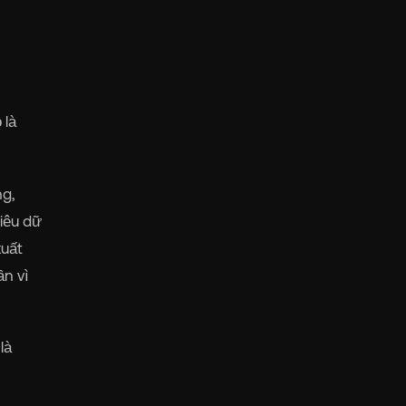
 là
ng,
iêu dữ
xuất
ần vì
là