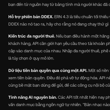
bạn đến từ nguồn hay từ bảng tính mà người khác đã c
Hỗ trợ phiên bản DDEX.
ERN 4.3 là tiêu chuẩn tối thi
DDEX nào nó tạo ra, hãy cho rằng nó đang chạy thứ gì đ
Kiến trúc đa người thuê.
Nếu bạn điều hành một hãng đ
khách hàng, API cần giới hạn yêu cầu theo tài khoản 
cập vào danh mục của nhau. Nhập đa người thuê, phê 
là tùy chọn ở quy mô lớn.
Dữ liệu tiền bản quyền qua cùng một API.
Một số nền 
xem tiền bản quyền. Điều đó phá vỡ tự động hóa. API nê
cùng bề mặt bạn dùng để gửi, để các công cụ nội bộ của
Tính năng AI nguyên bản.
Các API tốt nhất hiện nay p
vấn danh mục bằng ngôn ngữ tự nhiên. "Bản nhạc nào v