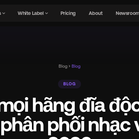
expand_more
expand_more
s
White Label
Pricing
About
Newsroo
atures
chevron_right
gavel
Rights Management
Blog
chevron_right
Blog
security
AI Fraud Detection
BLOG
 mọi hãng đĩa độc
hub
DSP Integrations
 phân phối nhạc
bolt
Advanced Features