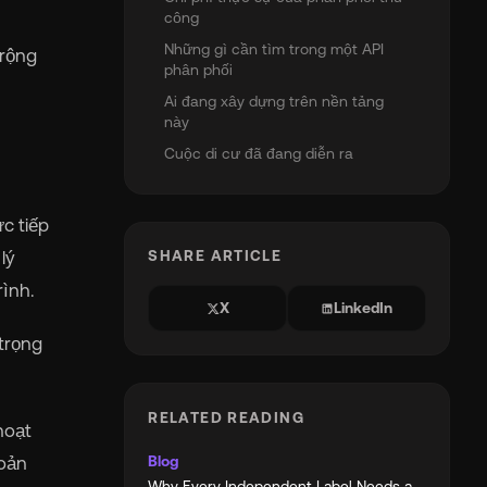
công
Những gì cần tìm trong một API
 rộng
phân phối
Ai đang xây dựng trên nền tảng
này
Cuộc di cư đã đang diễn ra
c tiếp
lý
SHARE ARTICLE
rình.
X
LinkedIn
 trọng
RELATED READING
hoạt
Blog
hoản
Why Every Independent Label Needs a