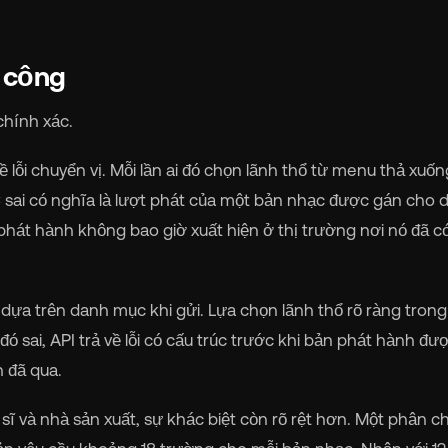
ủ công
chính xác.
ề lỗi chuyển vị. Mỗi lần ai đó chọn lãnh thổ từ menu thả xuốn
RC sai có nghĩa là lượt phát của một bản nhạc được gán cho 
phát hành không bao giờ xuất hiện ở thị trường nơi nó đã c
c dựa trên danh mục khi gửi. Lựa chọn lãnh thổ rõ ràng tron
 đó sai, API trả về lỗi có cấu trúc trước khi bản phát hành đư
h đã qua.
sĩ và nhà sản xuất, sự khác biệt còn rõ rệt hơn. Một phân ch