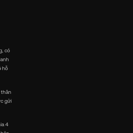
g, có
danh
ó hỗ
g thân
ợc gửi
ia 4