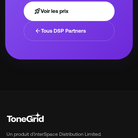
rocket_launch
Voir les prix
arrow_back
Tous DSP Partners
Un produit d'InterSpace Distribution Limited.