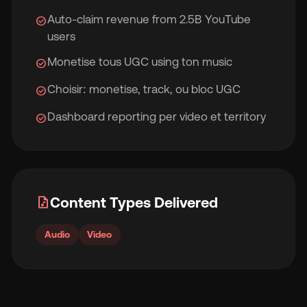
Auto-claim revenue from 2.5B YouTube
check_circle
users
Monetise tous UGC using ton music
check_circle
Choisir: monetise, track, ou bloc UGC
check_circle
Dashboard reporting per video et territory
check_circle
audio_file
Content Types Delivered
Audio
Video