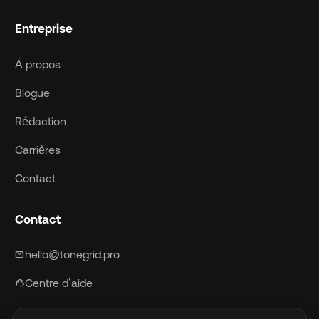
Entreprise
À propos
Blogue
Rédaction
Carrières
Contact
Contact
hello@tonegrid.pro
mail
Centre d’aide
support_agent