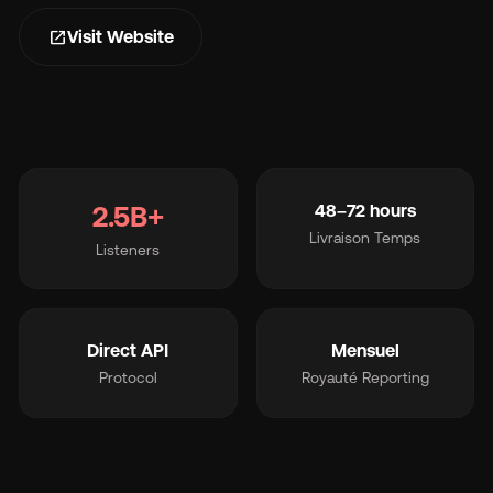
s
open_in_new
Visit Website
Ma
2.5B+
48–72 hours
Livraison Temps
Listeners
Tar
À 
Direct API
Mensuel
Protocol
Royauté Reporting
Ré