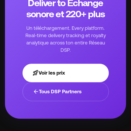
Deliver to Échange
sonore et 220+ plus
Un téléchargement. Every platform.
Real-time delivery tracking et royalty
analytique across ton entire Réseau
DSP.
rocket_launch
Voir les prix
arrow_back
Tous DSP Partners