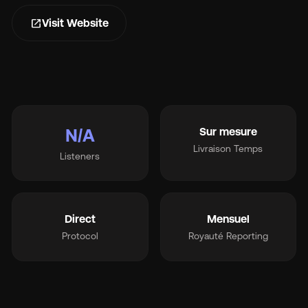
s
open_in_new
Visit Website
Ma
N/A
Sur mesure
Livraison Temps
Listeners
Tar
À 
Direct
Mensuel
Protocol
Royauté Reporting
Ré