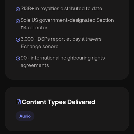
$13B+ in royalties distributed to date
check_circle
Sole US government-designated Section
check_circle
114 collector
3,000+ DSPs report et pay à travers
check_circle
Échange sonore
90+ international neighbouring rights
check_circle
agreements
audio_file
Content Types Delivered
Audio