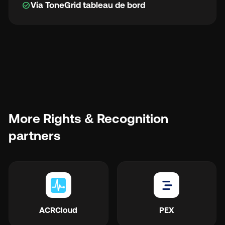
check_circle
Via ToneGrid tableau de bord
More Rights & Recognition
partners
ACRCloud
PEX