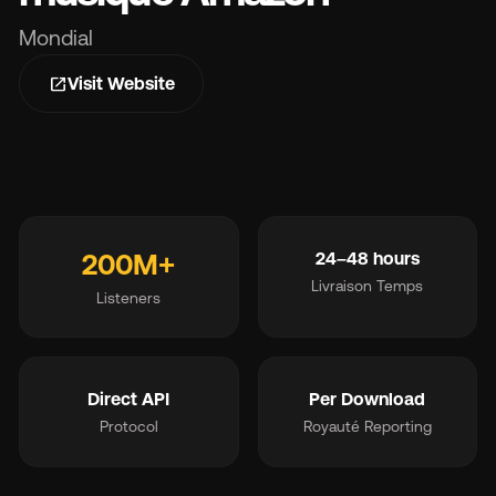
s
Mondial
Ma
open_in_new
Visit Website
200M+
24–48 hours
Tar
Livraison Temps
Listeners
À 
Direct API
Per Download
Ré
Protocol
Royauté Reporting