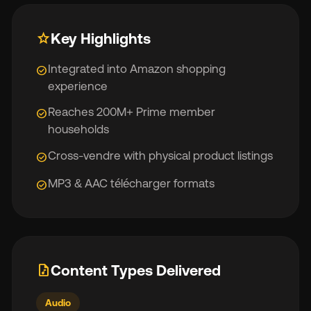
star
Key Highlights
Integrated into Amazon shopping
check_circle
experience
Reaches 200M+ Prime member
check_circle
households
Cross-vendre with physical product listings
check_circle
MP3 & AAC télécharger formats
check_circle
audio_file
Content Types Delivered
Audio