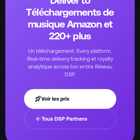
Deliver to
Téléchargements de
musique Amazon et
220+ plus
Un téléchargement. Every platform.
Real-time delivery tracking et royalty
analytique across ton entire Réseau
DSP.
rocket_launch
Voir les prix
arrow_back
Tous DSP Partners