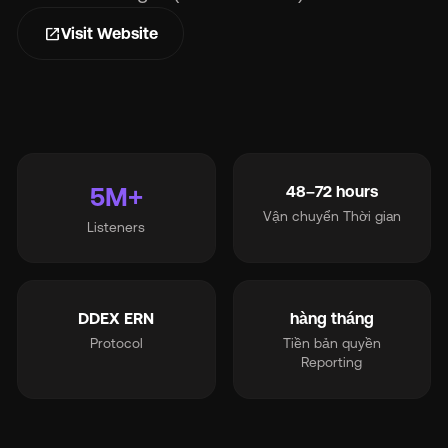
open_in_new
Visit Website
5M+
48–72 hours
Vận chuyển Thời gian
Listeners
DDEX ERN
hàng tháng
Protocol
Tiền bản quyền
Reporting