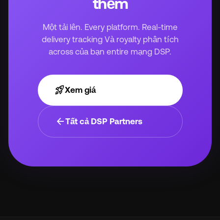
thêm
Một tải lên. Every platform. Real-time
delivery tracking Và royalty phân tích
across của bạn entire mạng DSP.
rocket_launch
Xem giá
arrow_back
Tất cả DSP Partners