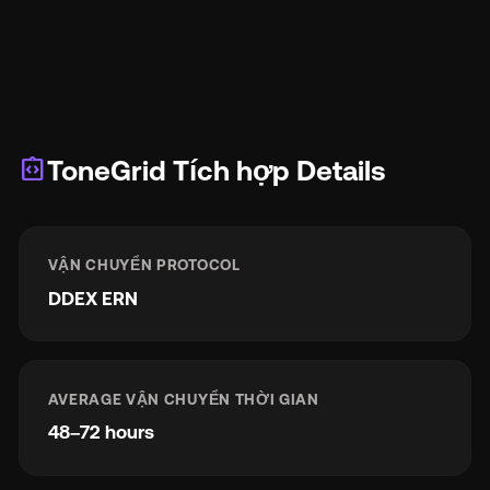
integration_instructions
ToneGrid Tích hợp Details
VẬN CHUYỂN PROTOCOL
DDEX ERN
AVERAGE VẬN CHUYỂN THỜI GIAN
48–72 hours