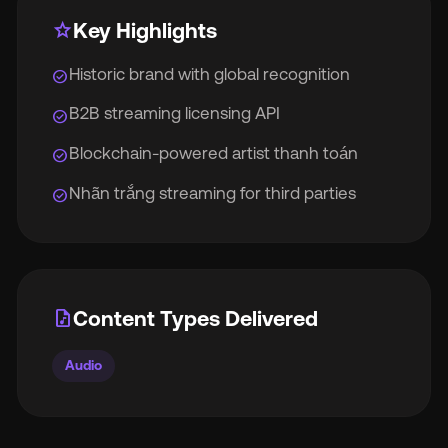
star
Key Highlights
Historic brand with global recognition
check_circle
B2B streaming licensing API
check_circle
Blockchain-powered artist thanh toán
check_circle
Nhãn trắng streaming for third parties
check_circle
audio_file
Content Types Delivered
Audio