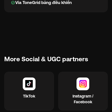
check_circle
Via ToneGrid bảng điều khiển
More Social & UGC partners
TikTok
Instagram /
Facebook