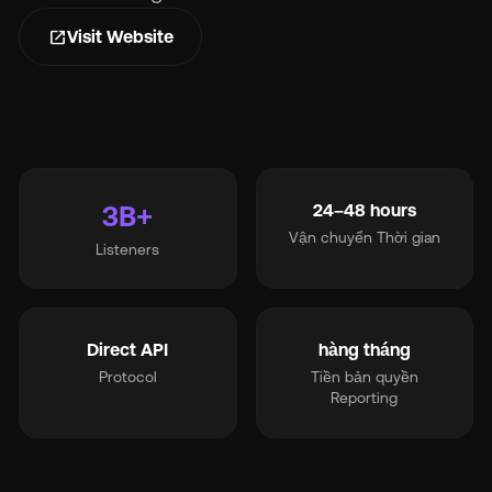
open_in_new
Visit Website
3B+
24–48 hours
Vận chuyển Thời gian
Listeners
Direct API
hàng tháng
Protocol
Tiền bản quyền
Reporting