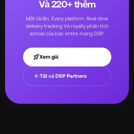
Và 220+ thêm
Một tải lên. Every platform. Real-time
delivery tracking Và royalty phân tích
across của bạn entire mạng DSP.
rocket_launch
Xem giá
arrow_back
Tất cả DSP Partners