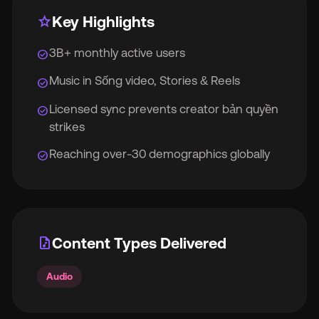
star
Key Highlights
3B+ monthly active users
check_circle
Music in Sống video, Stories & Reels
check_circle
Licensed sync prevents creator bản quyền
check_circle
strikes
Reaching over-30 demographics globally
check_circle
audio_file
Content Types Delivered
Audio