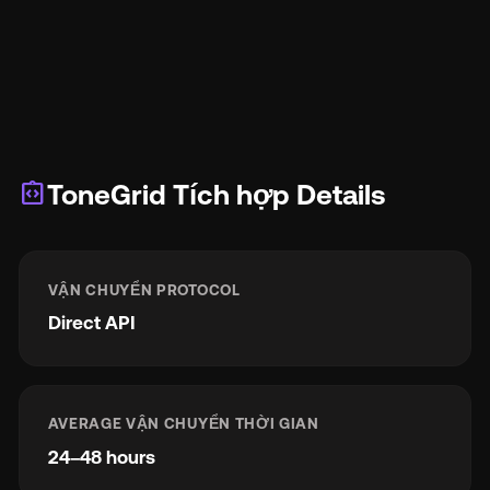
integration_instructions
ToneGrid Tích hợp Details
VẬN CHUYỂN PROTOCOL
Direct API
AVERAGE VẬN CHUYỂN THỜI GIAN
24–48 hours