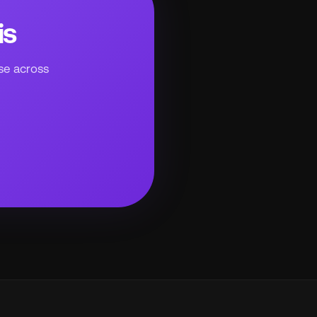
is
ise across