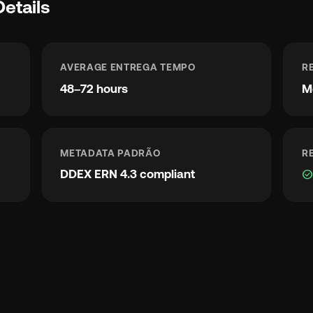
etails
AVERAGE ENTREGA TEMPO
R
48–72 hours
M
METADATA PADRÃO
R
DDEX ERN 4.3 compliant
check_circl