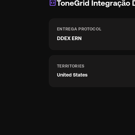
integration_instructions
ToneGrid Integração D
ENTREGA PROTOCOL
DDEX ERN
TERRITORIES
United States