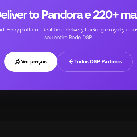
eliver to Pandora e 220+ ma
. Every platform. Real-time delivery tracking e royalty anál
seu entire Rede DSP.
rocket_launch
arrow_back
Ver preços
Todos DSP Partners