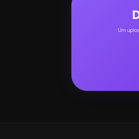
D
Um upload