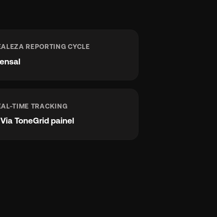
EALEZA REPORTING CYCLE
ensal
EAL-TIME TRACKING
e
Via ToneGrid painel