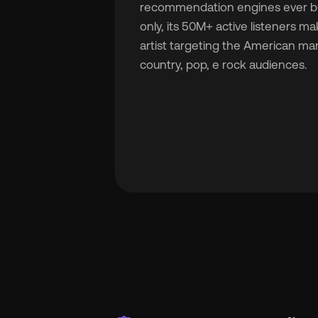
recommendation engines ever bui
only, its 50M+ active listeners ma
artist targeting the American mar
country, pop, e rock audiences.

🇫
🇧