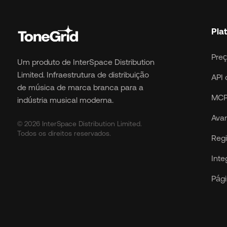
Pla
Pre
Um produto de InterSpace Distribution
Limited. Infraestrutura de distribuição
API 
de música de marca branca para a
MCP
indústria musical moderna.
Ava
© 2026 InterSpace Distribution Limited.
Todos os direitos reservados.
Regi
Int
Pági