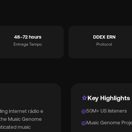
smart_toy
MCP for AI Agents
iqueta Branca
chevron_right
album
Para Selos
48–72 hours
DDEX ERN
Entrega Tempo
Protocol
lan
Para Distribuidoras
eços
chevron_right
bre
chevron_right
star
Key Highlights
50M+ US listeners
ing internet rádio e
check_circle
dação
chevron_right
 the Music Genome
Music Genome Proj
check_circle
sticated music