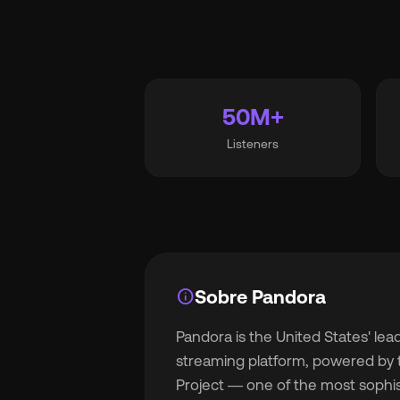
Et
50M+
Listeners
Pr
So
info
Sobre Pandora
Pandora is the United States' lead
Re
streaming platform, powered by
Project — one of the most sophi