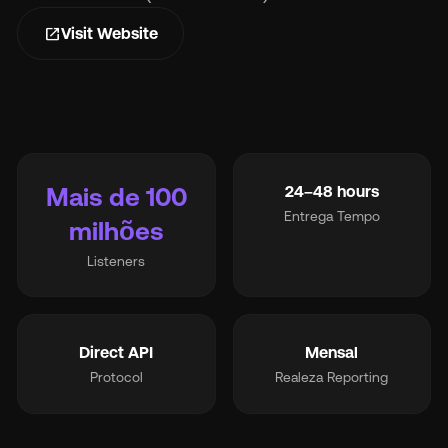
open_in_new
Visit Website
Et
Mais de 100
24–48 hours
Entrega Tempo
milhões
Pr
Listeners
So
Direct API
Mensal
Protocol
Realeza Reporting
Re