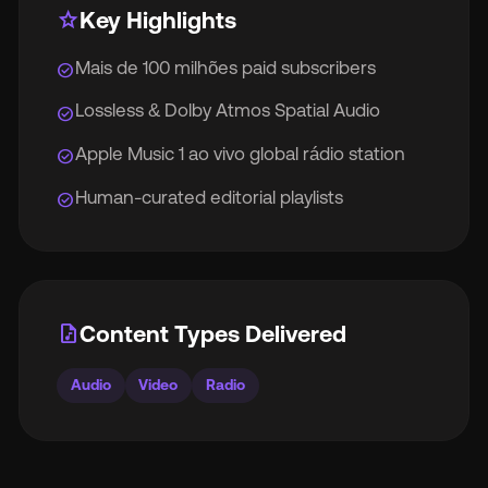
star
Key Highlights
Mais de 100 milhões paid subscribers
check_circle
Lossless & Dolby Atmos Spatial Audio
check_circle
Apple Music 1 ao vivo global rádio station
check_circle
Human-curated editorial playlists
check_circle
audio_file
Content Types Delivered
Audio
Video
Radio