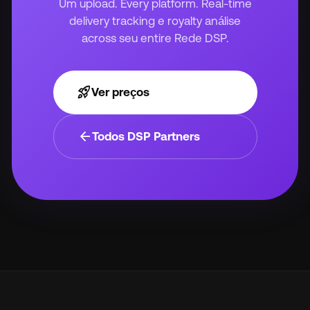
Um upload. Every platform. Real-time
delivery tracking e royalty análise
across seu entire Rede DSP.
rocket_launch
Ver preços
arrow_back
Todos DSP Partners