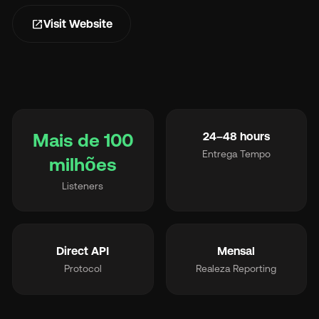
open_in_new
Visit Website
Et
Mais de 100
24–48 hours
Entrega Tempo
milhões
Pr
Listeners
So
Direct API
Mensal
Protocol
Realeza Reporting
Re