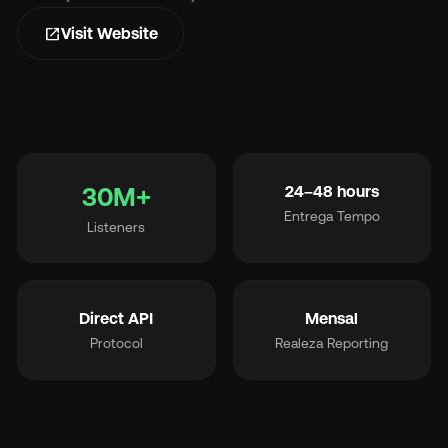
open_in_new
Visit Website
Et
30M+
24–48 hours
Entrega Tempo
Listeners
Pr
So
Direct API
Mensal
Protocol
Realeza Reporting
Re