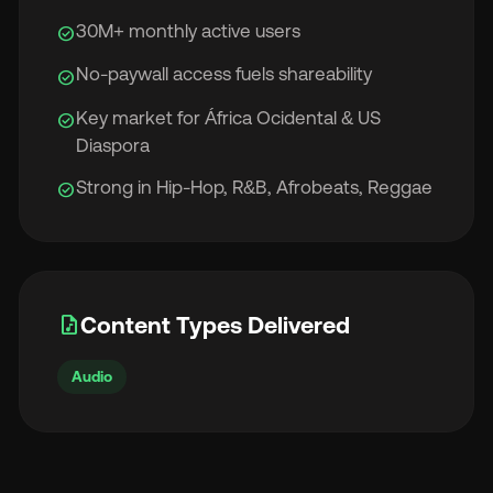
30M+ monthly active users
check_circle
No-paywall access fuels shareability
check_circle
Key market for África Ocidental & US
check_circle
Diaspora
Strong in Hip-Hop, R&B, Afrobeats, Reggae
check_circle
audio_file
Content Types Delivered
Audio