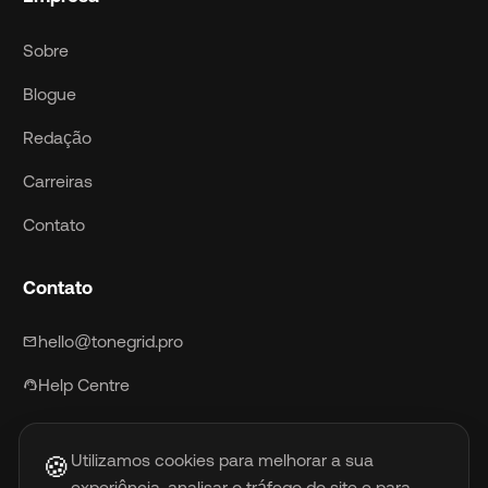
Sobre
Blogue
Redação
Carreiras
Contato
Contato
hello@tonegrid.pro
mail
Help Centre
support_agent
Utilizamos cookies para melhorar a sua
🍪
experiência, analisar o tráfego do site e para